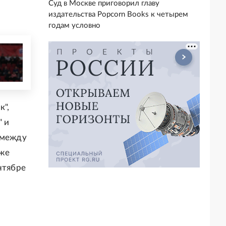
Суд в Москве приговорил главу
издательства Popcorn Books к четырем
годам условно
к",
" и
 между
кже
нтябре