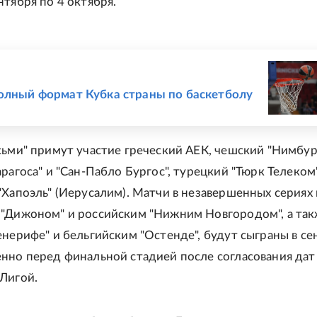
нтября по 4 октября.
Е
олный формат Кубка страны по баскетболу
сьми" примут участие греческий АЕК, чешский "Нимбур
рагоса" и "Сан-Пабло Бургос", турецкий "Тюрк Телеком
"Хапоэль" (Иерусалим). Матчи в незавершенных сериях
"Дижоном" и российским "Нижним Новгородом", а та
енерифе" и бельгийским "Остенде", будут сыграны в се
нно перед финальной стадией после согласования дат
Лигой.