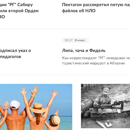
ции "РГ" Сабиру
Пентагон рассекретил пятую п
или второй Орден
файлов об НЛО
ВО
18:17
В мире
одписал указ о
Липа, чача и Фидель
педагогов
Как корреспондент "РГ" изведывал н
туристический маршрут в Абхазии