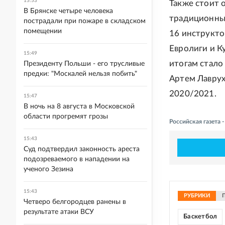
15:53
Также стоит 
В Брянске четыре человека
традиционный
пострадали при пожаре в складском
помещении
16 инструкто
Евролиги и К
15:49
итогам стало 
Президенту Польши - его трусливые
предки: "Москалей нельзя побить"
Артем Лаврух
2020/2021.
15:47
В ночь на 8 августа в Московской
области прогремят грозы
Российская газета
15:43
Суд подтвердил законность ареста
подозреваемого в нападении на
ученого Зезина
15:43
РУБРИКИ
Четверо белгородцев ранены в
результате атаки ВСУ
Баскетбол