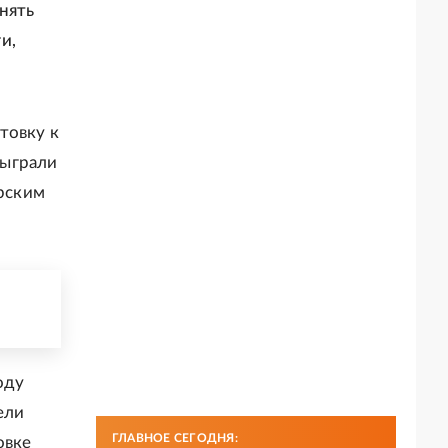
нять
и,
товку к
быграли
ерским
оду
ели
ГЛАВНОЕ СЕГОДНЯ:
овке