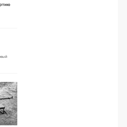
артию
овый