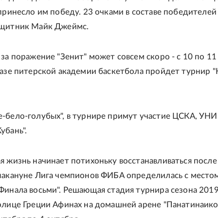
 принесло им победу. 23 очками в составе победителей
ащитник Майк Джеймс.
 за поражение "Зенит" может совсем скоро - с 10 по 11
базе питерской академии баскетбола пройдет турнир "
-бело-голубых", в турнире примут участие ЦСКА, УНИ
убань".
я жизнь начинает потихоньку восстанавливаться после
накануне Лига чемпионов ФИБА определилась с место
Финала восьми". Решающая стадия турнира сезона 201
олице Греции Афинах на домашней арене "Панатинаико