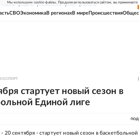
Мы используем cookie-файлы. Продолжая пользоваться сайтом, вы принимаете
Г-НЕДЕЛЯ
РОДИНА
ПРИЛОЖЕНИЯ
СОЮЗ
НОВОСТИ
асть
СВО
Экономика
В регионах
В мире
Происшествия
Общес
3:01
СПОРТ
ября стартует новый сезон в
больной Единой лиге
ПОД
 - 20 сентября - стартует новый сезон в баскетбольной