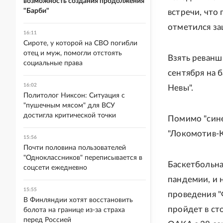
возможность создания продолжения
"Барби"
встречи, что
отметился з
16:11
Сироте, у которой на СВО погибли
отец и муж, помогли отстоять
Взять реванш
социальные права
сентября на 
16:02
Невы".
Политолог Никсон: Ситуация с
"пушечным мясом" для ВСУ
достигла критической точки
Помимо "сине
"Локомотив-К
15:56
Почти половина пользователей
"Одноклассников" переписывается в
Баскетбольна
соцсети ежедневно
пандемии, и 
15:55
проведения "
В Финляндии хотят восстановить
пройдет в ст
болота на границе из-за страха
перед Россией