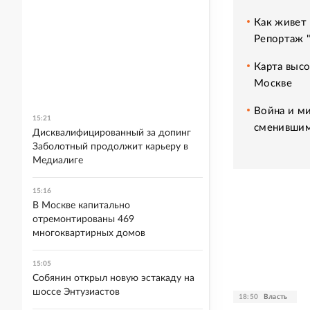
Как живет 
Репортаж 
Карта высо
Москве
Война и ми
15:21
сменившим
Дисквалифицированный за допинг
Заболотный продолжит карьеру в
Медиалиге
15:16
В Москве капитально
отремонтированы 469
многоквартирных домов
15:05
Собянин открыл новую эстакаду на
шоссе Энтузиастов
18:50
Власть