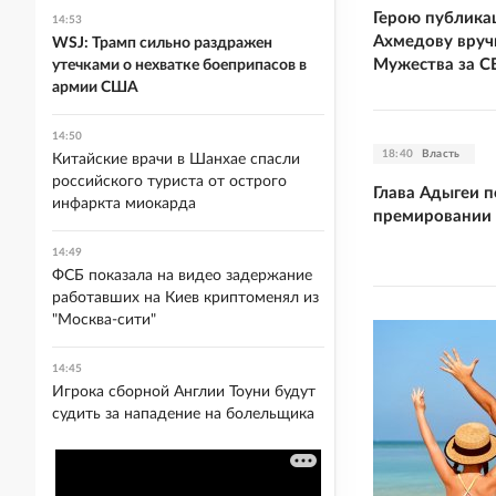
Герою публика
14:53
Ахмедову вруч
WSJ: Трамп сильно раздражен
Мужества за С
утечками о нехватке боеприпасов в
армии США
14:50
18:40
Власть
Китайские врачи в Шанхае спасли
российского туриста от острого
Глава Адыгеи п
инфаркта миокарда
премировании 
14:49
ФСБ показала на видео задержание
работавших на Киев криптоменял из
"Москва-сити"
14:45
Игрока сборной Англии Тоуни будут
судить за нападение на болельщика