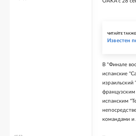
OAKA с 28 се
ЧИТАЙТЕ ТАКЖ
Известен п
В "Финале во
испанские "Са
израильский 
французским 
испанским "Т
непосредстве
командами и 