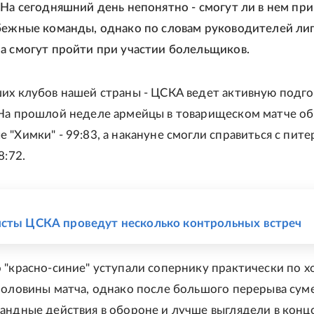
 На сегодняшний день непонятно - смогут ли в нем при
бежные команды, однако по словам руководителей лиг
а смогут пройти при участии болельщиков.
их клубов нашей страны - ЦСКА ведет активную подго
На прошлой неделе армейцы в товарищеском матче о
 "Химки" - 99:83, а накануне смогли справиться с пит
8:72.
Е
сты ЦСКА проведут несколько контрольных встреч
 "красно-синие" уступали сопернику практически по х
половины матча, однако после большого перерыва сум
андные действия в обороне и лучше выглядели в конц