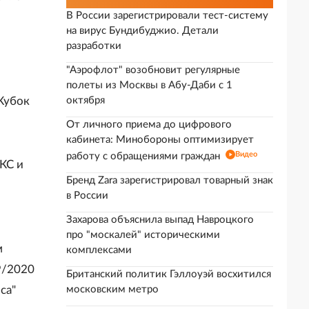
В России зарегистрировали тест-систему
на вирус Бундибуджио. Детали
разработки
"Аэрофлот" возобновит регулярные
полеты из Москвы в Абу-Даби с 1
Кубок
октября
От личного приема до цифрового
кабинета: Минобороны оптимизирует
Видео
работу с обращениями граждан
КС и
Бренд Zara зарегистрировал товарный знак
в России
Захарова объяснила выпад Навроцкого
про "москалей" историческими
м
комплексами
9/2020
Британский политик Гэллоуэй восхитился
са"
московским метро