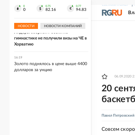
16:38
СВЕЖИЙ НОМЕР
Р
FT: Лидеры стран ЕС опасаются, что
0
0.75
0.77
0
82.16
94.83
Вл
блок не примет новых членов
НОВОСТИ
НОВОСТИ КОМПАНИЙ
16:32
Лидеры сборной России по
гимнастике не получили визы на ЧЕ в
Хорватию
16:19
Золото поднялось в цене выше 4400
долларов за унцию
06.09.2020 2
20 сент
баскет
Павел Петровский
Совсем скоро