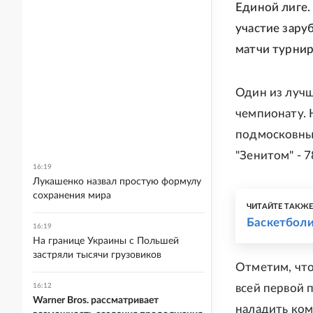
Единой лиге.
участие зару
матчи турнир
Один из лучш
чемпионату. 
подмосковные
"Зенитом" - 7
16:19
Лукашенко назвал простую формулу
сохранения мира
ЧИТАЙТЕ ТАКЖ
Баскетболи
16:19
На границе Украины с Польшей
застряли тысячи грузовиков
Отметим, что
16:12
всей первой 
Warner Bros. рассматривает
наладить ком