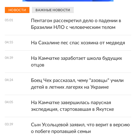
НОВОСТИ
ВАЖНЫЕ НОВОСТИ
Пентагон рассекретил дело о падении в
05:01
Бразилии НЛО с человеческим телом
На Сахалине пес спас хозяина от медведя
04:55
На Камчатке заработает школа будущих
04:39
отцов
Боец Чех рассказал, чему "азовцы" учили
04:24
детей в летних лагерях на Украине
На Камчатке завершилась парусная
04:05
экспедиция, стартовавшая в Якутске
Сын Усольцевой заявил, что верит в версию
03:39
о побеге пропавшей семьи