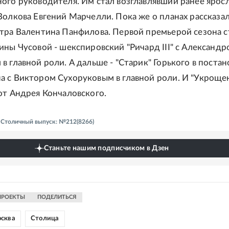
ого руководителя. Им стал возглавлявший ранее ярос
Волкова Евгений Марчелли. Пока же о планах рассказа
тра Валентина Панфилова. Первой премьерой сезона с
ины Чусовой - шекспировский "Ричард III" с Александр
в главной роли. А дальше - "Старик" Горького в постан
 с Виктором Сухоруковым в главной роли. И "Укроще
от Андрея Кончаловского.
- Столичный выпуск: №212(8266)
Станьте нашим подписчиком в Дзен
ПРОЕКТЫ
ПОДЕЛИТЬСЯ
сква
Столица