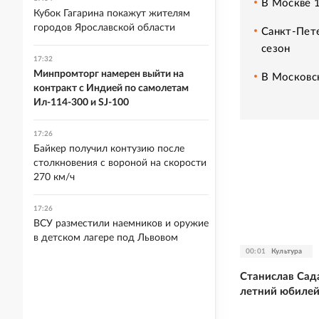
В Москве 1
Кубок Гагарина покажут жителям
городов Ярославской области
Санкт-Пет
сезон
17:32
Минпромторг намерен выйти на
В Московс
контракт с Индией по самолетам
Ил-114-300 и SJ-100
17:26
Байкер получил контузию после
столкновения с вороной на скорости
270 км/ч
17:26
ВСУ разместили наемников и оружие
в детском лагере под Львовом
00:01
Культура
Станислав Сад
летний юбиле