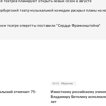
8 театров планируют открыть новый сезон в августе
ербургский театр музыкальной комедии раскрыл планы на н
ком театре оперетты поставили "Сердце Франкенштейна"
00:01
Общество
альский отмечает 75-
Известному российскому учено
й
Владимиру Бетелину исполнило
лет