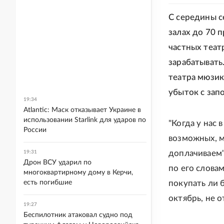
С середины с
залах до 70 
частных теат
зарабатывать
театра мюзик
убыток с зап
19:34
Atlantic: Маск отказывает Украине в
использовании Starlink для ударов по
"Когда у нас 
России
возможных, м
доплачиваем",
19:31
Дрон ВСУ ударил по
по его словам
многоквартирному дому в Керчи,
есть погибшие
покупать ли 
октябрь, не о
19:27
Беспилотник атаковал судно под