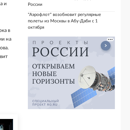
а и
России
"Аэрофлот" возобновит регулярные
полеты из Москвы в Абу-Даби с 1
октября
ока в
ии на
ова.
авит