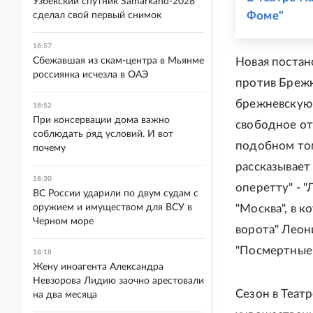
Узбекский спутник Samarkand-2028
Фоме"
сделал свой первый снимок
18:57
Сбежавшая из скам-центра в Мьянме
Новая постан
россиянка исчезла в ОАЭ
против Брежн
брежневскую 
18:52
При консервации дома важно
свободное от
соблюдать ряд условий. И вот
подобном том
почему
рассказывает
18:30
оперетту" - 
ВС России ударили по двум судам с
оружием и имуществом для ВСУ в
"Москва", в 
Черном море
ворота" Леон
"Посмертные 
18:18
Жену иноагента Александра
Невзорова Лидию заочно арестовали
Сезон в Теат
на два месяца