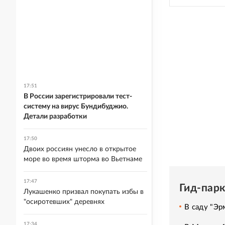
17:51
В России зарегистрировали тест-
систему на вирус Бундибуджио.
Детали разработки
17:50
Двоих россиян унесло в открытое
море во время шторма во Вьетнаме
17:47
Гид-пар
Лукашенко призвал покупать избы в
"осиротевших" деревнях
В саду "Эр
17:34