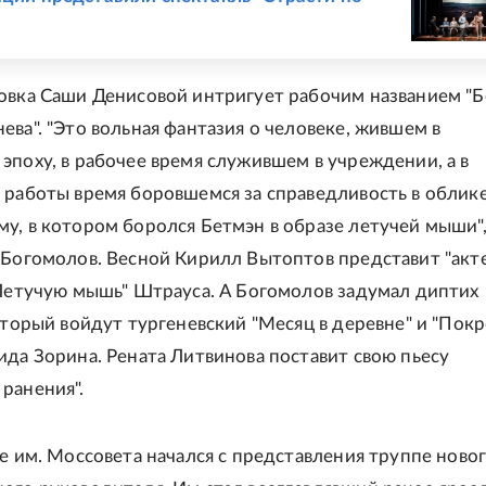
овка Саши Денисовой интригует рабочим названием "
ева". "Это вольная фантазия о человеке, жившем в
эпоху, в рабочее время служившем в учреждении, а в
 работы время боровшемся за справедливость в облике
у, в котором боролся Бетмэн в образе летучей мыши",
 Богомолов. Весной Кирилл Вытоптов представит "акт
"Летучую мышь" Штрауса. А Богомолов задумал диптих
который войдут тургеневский "Месяц в деревне" и "Пок
ида Зорина. Рената Литвинова поставит свою пьесу
ранения".
ре им. Моссовета начался с представления труппе ново