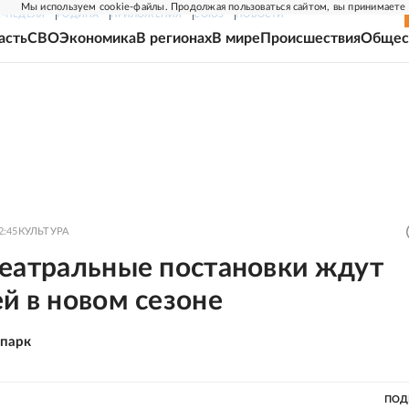
Мы используем cookie-файлы. Продолжая пользоваться сайтом, вы принимаете
Г-НЕДЕЛЯ
РОДИНА
ПРИЛОЖЕНИЯ
СОЮЗ
НОВОСТИ
асть
СВО
Экономика
В регионах
В мире
Происшествия
Общес
2:45
КУЛЬТУРА
театральные постановки ждут
й в новом сезоне
-парк
ПОД