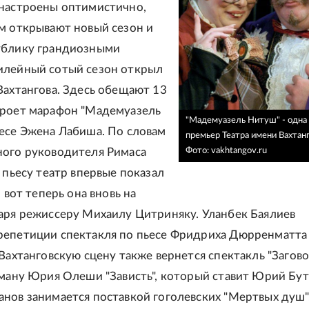
настроены оптимистично,
м открывают новый сезон и
ублику грандиозными
илейный сотый сезон открыл
Вахтангова. Здесь обещают 13
кроет марафон "Мадемуазель
"Мадемуазель Нитуш" - одна 
есе Эжена Лабиша. По словам
премьер Театра имени Вахтанг
Фото: vakhtangov.ru
ого руководителя Римаса
 пьесу театр впервые показал
и вот теперь она вновь на
аря режиссеру Михаилу Цитриняку. Уланбек Баялиев
епетиции спектакля по пьесе Фридриха Дюрренматта
 Вахтанговскую сцену также вернется спектакль "Загов
оману Юрия Олеши "Зависть", который ставит Юрий Бут
нов занимается поставкой гоголевских "Мертвых душ"