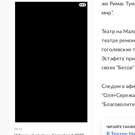
же Римас Тум
мир".
Театр на Мал
театре ремон
гоголевские 
Эстафету при
своих "Бесов"
Следом в афи
"Оля+Сережа
"Благоволите
ЧИТАЙТЕ ТАКЖ
19:11
В Театре Н