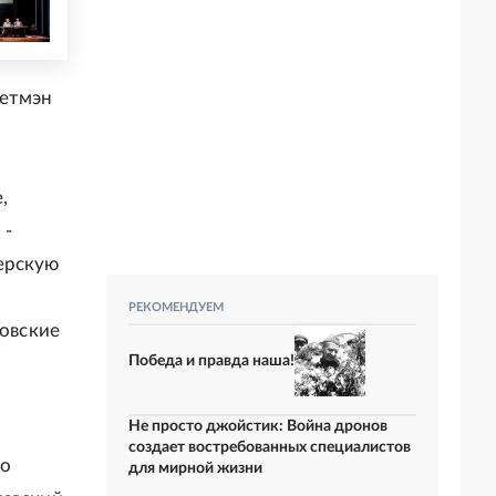
Бетмэн
,
 -
ерскую
РЕКОМЕНДУЕМ
ровские
Победа и правда наша!
Не просто джойстик: Война дронов
создает востребованных специалистов
го
для мирной жизни