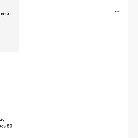
овый
му
сь 80