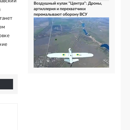
лавский
Воздушный кулак "Центра": Дроны,
л
артиллерия и перехватчики
перемалывают оборону ВСУ
танет
ом
овке
ние