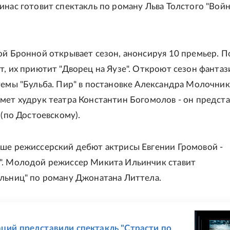
инас готовит спектакль по роману Льва Толстого "Войн
ой Бронной открывает сезон, анонсируя 10 премьер. П
т, их приютит "Дворец на Яузе". Откроют сезон фантаз
темы "Бульба. Пир" в постановке Александра Молочник
мет худрук театра Константин Богомолов - он предст
 (по Достоевскому).
ше режиссерский дебют актрисы Евгении Громовой -
". Молодой режиссер Микита Ильинчик ставит
льниц" по роману Джонатана Литтела.
Е
аций представили спектакль "Страсти по