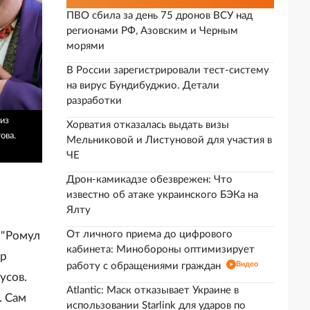
ПВО сбила за день 75 дронов ВСУ над
регионами РФ, Азовским и Черным
морями
В России зарегистрировали тест-систему
на вирус Бундибуджио. Детали
разработки
из
Хорватия отказалась выдать визы
ова.
Мельниковой и Листуновой для участия в
ЧЕ
Дрон-камикадзе обезврежен: Что
известно об атаке украинского БЭКа на
Ялту
От личного приема до цифрового
 "Ромул
кабинета: Минобороны оптимизирует
ор
Видео
работу с обращениями граждан
усов.
Atlantic: Маск отказывает Украине в
. Сам
использовании Starlink для ударов по