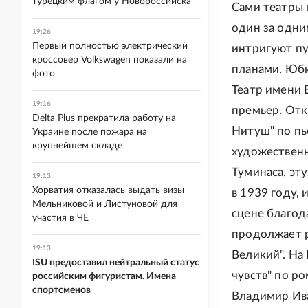
турецким флагом у Новороссийска
Сами театры 
один за одни
19:26
Первый полностью электрический
интригуют п
кроссовер Volkswagen показали на
планами. Юб
фото
Театр имени 
19:16
премьер. От
Delta Plus прекратила работу на
Нитуш" по пь
Украине после пожара на
крупнейшем складе
художественн
Туминаса, эту
19:13
Хорватия отказалась выдать визы
в 1939 году, 
Мельниковой и Листуновой для
сцене благод
участия в ЧЕ
продолжает р
19:13
Великий". На
ISU предоставил нейтральный статус
чувств" по р
российским фигуристам. Имена
спортсменов
Владимир Ива