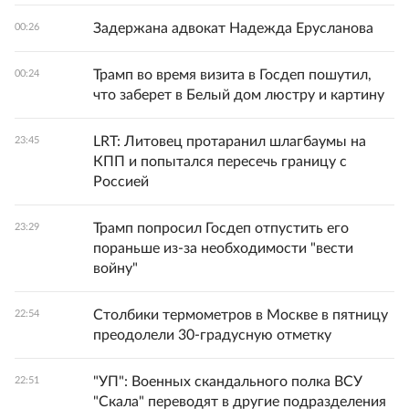
Задержана адвокат Надежда Ерусланова
00:26
Трамп во время визита в Госдеп пошутил,
00:24
что заберет в Белый дом люстру и картину
LRT: Литовец протаранил шлагбаумы на
23:45
КПП и попытался пересечь границу с
Россией
Трамп попросил Госдеп отпустить его
23:29
пораньше из-за необходимости "вести
войну"
Столбики термометров в Москве в пятницу
22:54
преодолели 30-градусную отметку
"УП": Военных скандального полка ВСУ
22:51
"Скала" переводят в другие подразделения