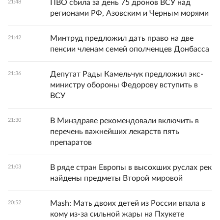
ПВО сбила за день 75 дронов ВСУ над
21:48
регионами РФ, Азовским и Черным морями
Минтруд предложил дать право на две
21:42
пенсии членам семей ополченцев Донбасса
Депутат Рады Камельчук предложил экс-
21:36
министру обороны Федорову вступить в
ВСУ
В Минздраве рекомендовали включить в
21:30
перечень важнейших лекарств пять
препаратов
В ряде стран Европы в высохших руслах рек
21:03
найдены предметы Второй мировой
Mash: Мать двоих детей из России впала в
20:52
кому из-за сильной жары на Пхукете