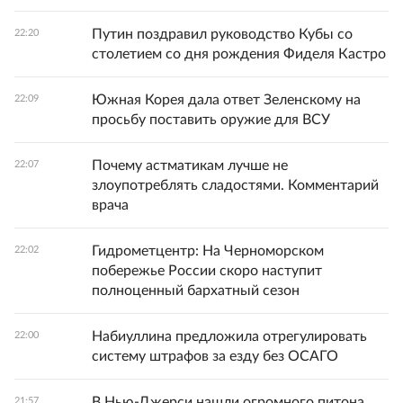
Путин поздравил руководство Кубы со
22:20
столетием со дня рождения Фиделя Кастро
Южная Корея дала ответ Зеленскому на
22:09
просьбу поставить оружие для ВСУ
Почему астматикам лучше не
22:07
злоупотреблять сладостями. Комментарий
врача
Гидрометцентр: На Черноморском
22:02
побережье России скоро наступит
полноценный бархатный сезон
Набиуллина предложила отрегулировать
22:00
систему штрафов за езду без ОСАГО
В Нью-Джерси нашли огромного питона,
21:57