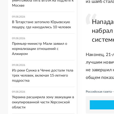
уничтожила пять БПЛА на подлете к
из шайб стала
Москве
09.08.2026
Напада
В Татарстане затопило Юрьевскую
пещеру, где находились 10 человек
набрал 
системе
09.08.2026
Премьер-министр Мали заявил о
нормализации отношений с
Алжиром
Наконец, 21-
лучшим нович
09.08.2026
не завершил 
Из реки Сунжа в Чечне достали тела
трех человек, включая 15-летнего
общем показа
подростка
Российская газета 
09.08.2026
Украина расширила зону эвакуации в
оккупированной части Херсонской
области