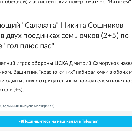
 победной) и ассистентский покер в матче с "Витязем".
ющий "Салавата" Никита Сошников
в двух поединках семь очков (2+5) по
 "гол плюс пас"
летний игрок обороны ЦСКА Дмитрий Саморуков назв
ком. Защитник "красно-синих" набирал очки в обоих м
ни один из них с отрицательным показателем полезно
теле (+5).
- Столичный выпуск: №218(8272)
Подпишитесь на наш канал в Telegram