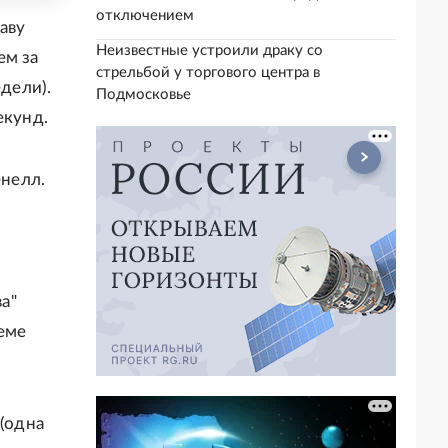
отключением
аву
Неизвестные устроили драку со
ем за
стрельбой у торгового центра в
едели).
Подмосковье
екунд.
нелл.
а"
теме
 (одна