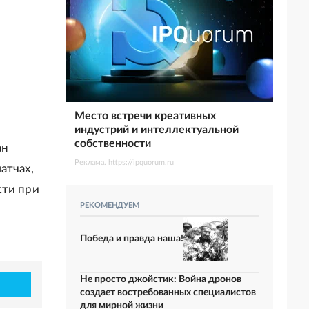
Место встречи креативных
индустрий и интеллектуальной
собственности
ан
Реклама. https://ipquorum.ru
атчах,
сти при
РЕКОМЕНДУЕМ
Победа и правда наша!
Не просто джойстик: Война дронов
создает востребованных специалистов
для мирной жизни