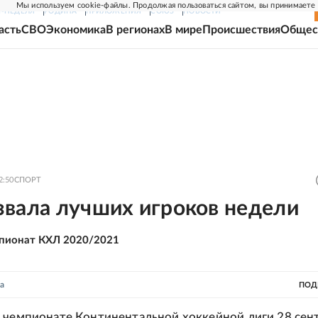
Мы используем cookie-файлы. Продолжая пользоваться сайтом, вы принимаете
Г-НЕДЕЛЯ
РОДИНА
ПРИЛОЖЕНИЯ
СОЮЗ
НОВОСТИ
асть
СВО
Экономика
В регионах
В мире
Происшествия
Общес
2:50
СПОРТ
звала лучших игроков недели
пионат КХЛ 2020/2021
а
ПОД
 чемпионате Континентальной хоккейной лиги 28 сен