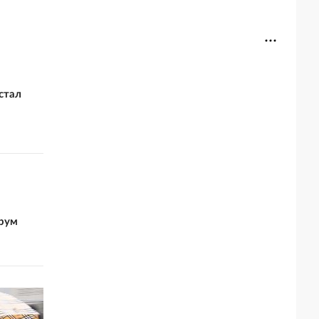
стал
рум