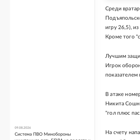
Среди вратар
Подъяпольско
игру 26,5), и
Кроме того "
Лучшим защи
Игрок оборон
показателем 
В атаке номе
Никита Сошни
"гол плюс пас"
09.08.2026
На счету нап
Система ПВО Минобороны