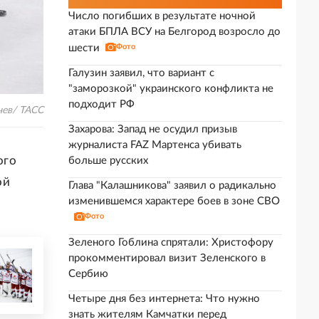
Число погибших в результате ночной
атаки БПЛА ВСУ на Белгород возросло до
шести
Фото
Галузин заявил, что вариант с
"заморозкой" украинского конфликта не
подходит РФ
чев/ ТАСС
Захарова: Запад не осудил призыв
журналиста FAZ Мартенса убивать
ого
больше русских
ой
Глава "Калашникова" заявил о радикально
изменившемся характере боев в зоне СВО
Фото
Зеленого Гоблина спрятали: Христофору
прокомментировал визит Зеленского в
Сербию
Четыре дня без интернета: Что нужно
знать жителям Камчатки перед