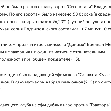
ей не было равных стражу ворот "Северстали" Владисл
му. По его воротам было нанесено 53 броска (в средн
з которых вратарь отразил 96,23% (лучший результат н
сухая" серия Подъяпольского составила 107 минут 10 с
тником признан игрок минского "Динамо" Бреннан Ме
ы не завершил ни один из матчей с отрицательным
полезности при общем показателе (+5).
ром один был нападающий уфимского "Салавата Юлаев
ков. В двух матчах он набрал семь очков (2+5) по сис
.
адающего клуба из Уфы дубль в игре против "Трактора"