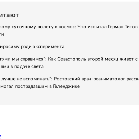
читают
вому суточному полету в космос: Что испытал Герман Титов 
ти
Хиросиму ради эксперимента
тями мы справимся": Как Севастополь второй месяц живет с
ями в подаче света
 лучше не вспоминать": Ростовский врач-реаниматолог расск
помогал пострадавшим в Геленджике
2