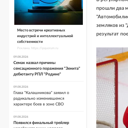
прошли два м
"Автомобилист
земляков из 
Место встречи креативных
результат по
индустрий и интеллектуальной
собственности
Реклама. https://ipquorum.ru
09.08.2026
Семак назвал причины
сенсационного поражения "Зенита"
дебютанту РПЛ "Родине"
09.08.2026
Глава "Калашникова" заявил о
радикально изменившемся
характере боев в зоне СВО
09.08.2026
Появился финальный трейлер