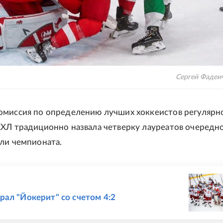
Сергей Фадеи
миссия по определению лучших хоккеистов регулярн
ХЛ традиционно назвала четверку лауреатов очередн
ли чемпионата.
Е
ал "Йокерит" со счетом 4:2