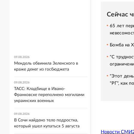
Сейчас 
65 лет пер
невесомос
Бомба на 
"С труднос
09.08.2026
Мендель обвинила Зеленского в
ограничени
краже денег из госбюджета
"Этот день
"РГ", как 
09.08.2026
ТАСС: Кладбище в Ивано-
Франковске переполнено могилами
украинских военных
09.08.2026
В Сочи найдено тело подростка,
который ушел купаться 5 августа
Новости СМИ