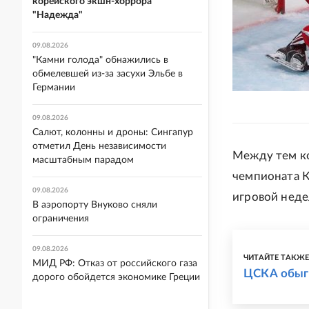
корейского экшн-хоррора
"Надежда"
09.08.2026
"Камни голода" обнажились в
обмелевшей из-за засухи Эльбе в
Германии
09.08.2026
Салют, колонны и дроны: Сингапур
отметил День независимости
Между тем ко
масштабным парадом
чемпионата К
09.08.2026
игровой неде
В аэропорту Внуково сняли
ограничения
09.08.2026
ЧИТАЙТЕ ТАКЖ
МИД РФ: Отказ от российского газа
ЦСКА обыгр
дорого обойдется экономике Греции