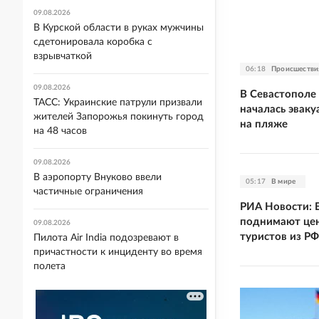
09.08.2026
В Курской области в руках мужчины
сдетонировала коробка с
взрывчаткой
06:18
Происшестви
09.08.2026
В Севастополе
ТАСС: Украинские патрули призвали
началась эваку
жителей Запорожья покинуть город
на пляже
на 48 часов
09.08.2026
В аэропорту Внуково ввели
05:17
В мире
частичные ограничения
РИА Новости: 
поднимают цен
09.08.2026
туристов из РФ
Пилота Air India подозревают в
причастности к инциденту во время
полета