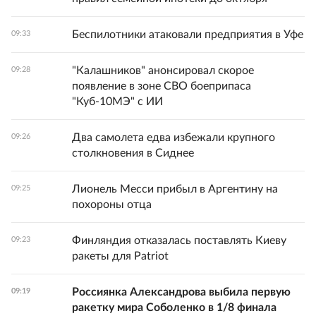
Беспилотники атаковали предприятия в Уфе
09:33
"Калашников" анонсировал скорое
09:28
появление в зоне СВО боеприпаса
"Куб-10МЭ" с ИИ
Два самолета едва избежали крупного
09:26
столкновения в Сиднее
Лионель Месси прибыл в Аргентину на
09:25
похороны отца
Финляндия отказалась поставлять Киеву
09:23
ракеты для Patriot
Россиянка Александрова выбила первую
09:19
ракетку мира Соболенко в 1/8 финала