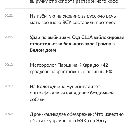
выручку от экспорта растворимого кофе
На избитую на Украине за русскую речь
20:22
мать военного ВСУ составили протокол
Удар по амбициям: Суд США заблокировал
20:15
строительство бального зала Трампа в
Белом доме
Метеоролог Паршина: Жара до +42
20:12
градусов накроет южные регионы РФ
На Вологодчине муниципалитет
20:09
оштрафовали за нападение бездомной
собаки
Дрон-камикадзе обезврежен: Что известно
20:09
об атаке украинского БЭКа на Ялту