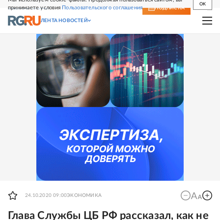
OK
принимаете условия
Пользовательского соглашения
СВЕЖИЙ НОМЕР
ПОДПИСКА
ЛЕНТА НОВОСТЕЙ
24.10.2020 09:00
ЭКОНОМИКА
Глава Службы ЦБ РФ рассказал, как не