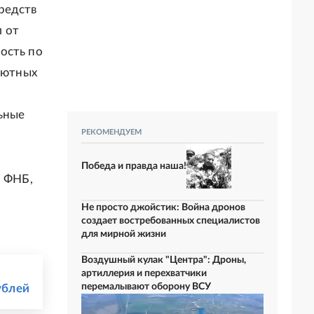
редств
 от
ость по
алютных
льные
РЕКОМЕНДУЕМ
Победа и правда наша!
и ФНБ,
Не просто джойстик: Война дронов
создает востребованных специалистов
для мирной жизни
Воздушный кулак "Центра": Дроны,
артиллерия и перехватчики
перемалывают оборону ВСУ
ублей