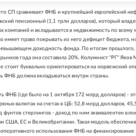
что СП сравнивает ФНБ и крупнейший европейский не
жский пенсионный (1,1 трлн долларов), который владе
х компаний и вкладывается в недвижимость по всему 
о имеет право покрывать из него дефицит бюджета, но
превышающем доходность фонда. По итогам прошлого,
 рынков года она составила 20%. Колумнист "РГ" Яков
 не стоит буквально ориентироваться на норвежский оп
ть ФНБ должна вкладываться внутри страны.
ть ФНБ (где было на 1 октября 172 млрд долларов) - эт
рвных валютах на счетах в ЦБ: 52,8 млрд долларов, 45
рд фунтов стерлингов - доход по ним эквивалентен вл
ии США, ЕС и Великобритании. Такая модель обеспечи
оперативного использования ФНБ на финансирование