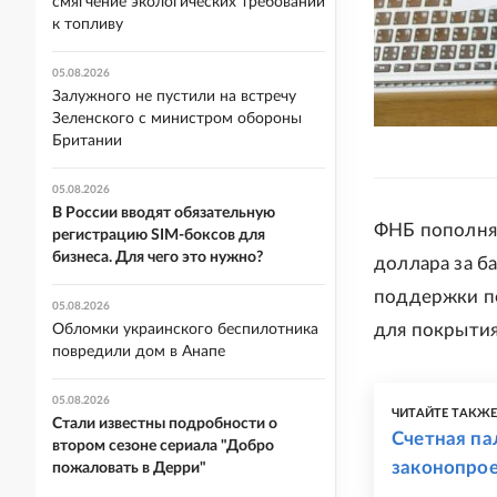
смягчение экологических требований
к топливу
05.08.2026
Залужного не пустили на встречу
Зеленского с министром обороны
Британии
05.08.2026
В России вводят обязательную
ФНБ пополняе
регистрацию SIM-боксов для
бизнеса. Для чего это нужно?
доллара за б
поддержки пе
05.08.2026
для покрыти
Обломки украинского беспилотника
повредили дом в Анапе
05.08.2026
ЧИТАЙТЕ ТАКЖ
Стали известны подробности о
Счетная па
втором сезоне сериала "Добро
законопро
пожаловать в Дерри"