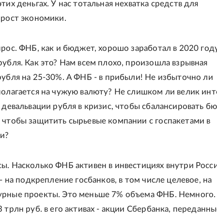
тих деньгах. У нас тотальная нехватка средств для
 рост экономики.
прос. ФНБ, как и бюджет, хорошо заработал в 2020 год
рубля. Как это? Нам всем плохо, произошла взрывная
рубля на 25-30%. А ФНБ - в прибыли! Не избыточно ли
полагается на чужую валюту? Не слишком ли велик инт
к девальвации рубля в кризис, чтобы сбалансировать б
 чтобы защитить сырьевые компании с госпакетами в
и?
ы. Насколько ФНБ активен в инвестициях внутри Росс
 - на подкрепление госбанков, в том числе целевое, на
урные проекты. Это меньше 7% объема ФНБ. Немного.
3 трлн руб. в его активах - акции Сбербанка, переданн