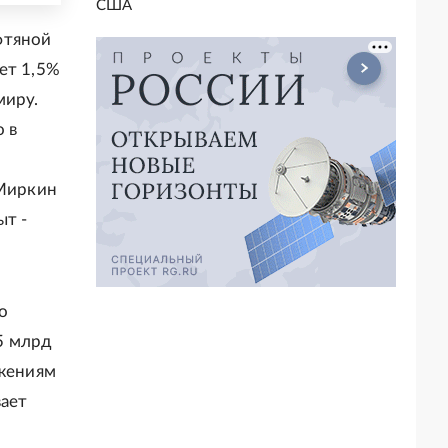
США
фтяной
ет 1,5%
миру.
 в
 Миркин
ыт -
о
,5 млрд
ожениям
вает