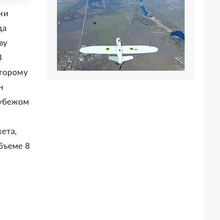
ни
да
ву
8
оторому
н
рубежом
ета,
бъеме 8