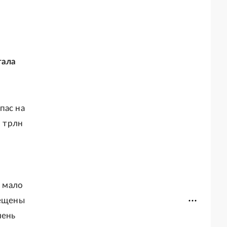
тала
пас на
9 трлн
к мало
мещены
чень