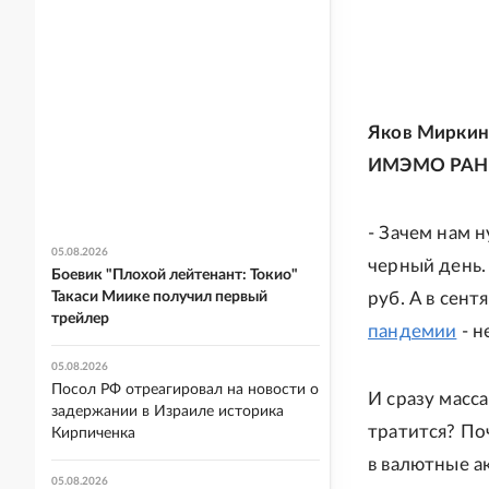
Яков Миркин
ИМЭМО РАН
- Зачем нам 
05.08.2026
черный день. 
Боевик "Плохой лейтенант: Токио"
Такаси Миике получил первый
руб. А в сент
трейлер
пандемии
- н
05.08.2026
Посол РФ отреагировал на новости о
И сразу масса
задержании в Израиле историка
тратится? По
Кирпиченка
в валютные а
05.08.2026