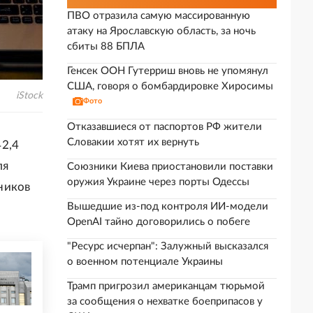
ПВО отразила самую массированную
атаку на Ярославскую область, за ночь
сбиты 88 БПЛА
Генсек ООН Гутерриш вновь не упомянул
США, говоря о бомбардировке Хиросимы
iStock
Фото
Отказавшиеся от паспортов РФ жители
Словакии хотят их вернуть
42,4
ля
Союзники Киева приостановили поставки
оружия Украине через порты Одессы
ников
Вышедшие из-под контроля ИИ-модели
OpenAI тайно договорились о побеге
"Ресурс исчерпан": Залужный высказался
о военном потенциале Украины
Трамп пригрозил американцам тюрьмой
за сообщения о нехватке боеприпасов у