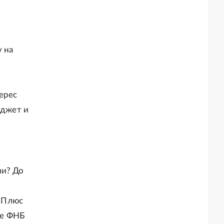
у на
ерес
юджет и
ии? До
 Плюс
ые ФНБ