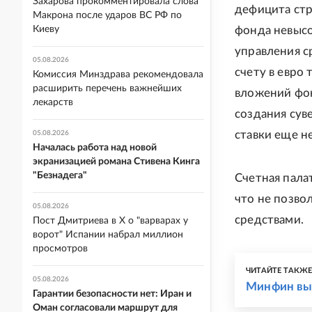
Захарова прокомментировала слова
дефицита стр
Макрона после ударов ВС РФ по
Киеву
фонда невысо
управления с
05.08.2026
счету в евро
Комиссия Минздрава рекомендовала
расширить перечень важнейших
вложений фон
лекарств
создания сув
ставки еще н
05.08.2026
Началась работа над новой
экранизацией романа Стивена Кинга
"Безнадега"
Счетная пала
что не позво
05.08.2026
средствами.
Пост Дмитриева в X о "варварах у
ворот" Испании набрал миллион
просмотров
ЧИТАЙТЕ ТАКЖ
05.08.2026
Минфин вык
Гарантии безопасности нет: Иран и
Оман согласовали маршрут для