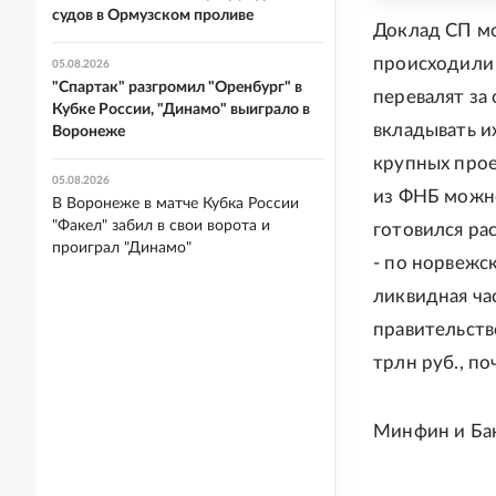
судов в Ормузском проливе
Доклад СП мо
происходили 
05.08.2026
"Спартак" разгромил "Оренбург" в
перевалят за
Кубке России, "Динамо" выиграло в
вкладывать и
Воронеже
крупных прое
05.08.2026
из ФНБ можн
В Воронеже в матче Кубка России
"Факел" забил в свои ворота и
готовился ра
проиграл "Динамо"
- по норвежс
ликвидная ча
правительств
трлн руб., по
Минфин и Бан