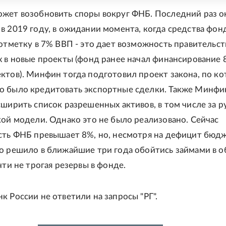
жет возобновить споры вокруг ФНБ. Последний раз о
в 2019 году, в ожидании момента, когда средства фон
 отметку в 7% ВВП - это дает возможность правительст
х в новые проекты (фонд ранее начал финансирование 
ктов). Минфин тогда подготовил проект закона, по к
о было кредитовать экспортные сделки. Также Минфи
сширить список разрешенных активов, в том числе за 
кой модели. Однако это не было реализовано. Сейчас
сть ФНБ превышает 8%, но, несмотря на дефицит бюдж
о решило в ближайшие три года обойтись займами в о
чти не трогая резервы в фонде.
к России не ответили на запросы "РГ".