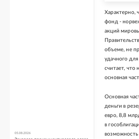
Характерно, 
фонд - норве
акций мировы
Правительств
объеме, не 
удачного для
считает, что
основная час
Основная час
деньги в резе
евро, 8,8 мл
в гособлигац
возможность 
05.08.2026