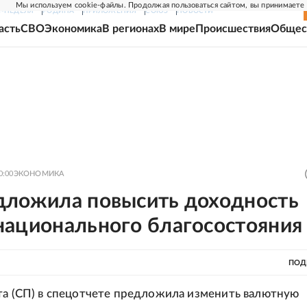
Мы используем cookie-файлы. Продолжая пользоваться сайтом, вы принимаете
Г-НЕДЕЛЯ
РОДИНА
ПРИЛОЖЕНИЯ
СОЮЗ
НОВОСТИ
асть
СВО
Экономика
В регионах
В мире
Происшествия
Общес
0:00
ЭКОНОМИКА
дложила повысить доходность
национального благосостояния
ПОД
та (СП) в спецотчете предложила изменить валютную