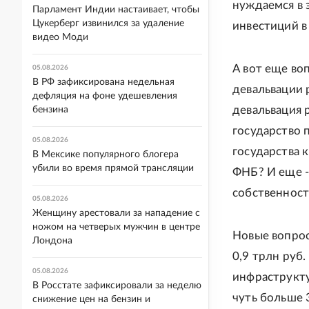
нуждаемся в э
Парламент Индии настаивает, чтобы
Цукерберг извинился за удаление
инвестиций в
видео Моди
А вот еще во
05.08.2026
В РФ зафиксирована недельная
девальвации 
дефляция на фоне удешевления
девальвация 
бензина
государство 
05.08.2026
государства 
В Мексике популярного блогера
убили во время прямой трансляции
ФНБ? И еще -
собственност
05.08.2026
Женщину арестовали за нападение с
ножом на четверых мужчин в центре
Новые вопрос
Лондона
0,9 трлн руб.
05.08.2026
инфраструкт
В Росстате зафиксировали за неделю
чуть больше 
снижение цен на бензин и