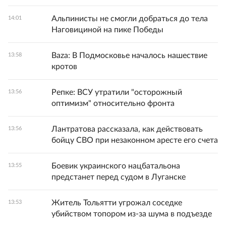
Альпинисты не смогли добраться до тела
14:01
Наговициной на пике Победы
Baza: В Подмосковье началось нашествие
13:58
кротов
Репке: ВСУ утратили "осторожный
13:56
оптимизм" относительно фронта
Лантратова рассказала, как действовать
13:56
бойцу СВО при незаконном аресте его счета
Боевик украинского нацбатальона
13:55
предстанет перед судом в Луганске
Житель Тольятти угрожал соседке
13:53
убийством топором из-за шума в подъезде