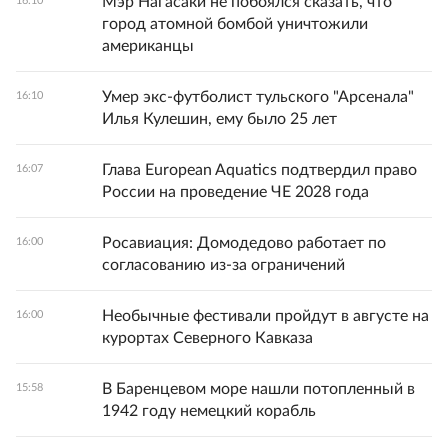
Мэр Нагасаки не побоялся сказать, что
16:10
город атомной бомбой уничтожили
американцы
Умер экс-футболист тульского "Арсенала"
16:10
Илья Кулешин, ему было 25 лет
Глава European Aquatics подтвердил право
16:07
России на проведение ЧЕ 2028 года
Росавиация: Домодедово работает по
16:00
согласованию из-за ограничений
Необычные фестивали пройдут в августе на
16:00
курортах Северного Кавказа
В Баренцевом море нашли потопленный в
15:58
1942 году немецкий корабль