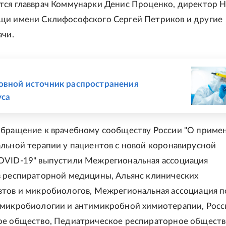
тся главврач Коммунарки Денис Проценко, директор 
щи имени Склифософского Сергей Петриков и другие
ачи.
Е
овной источник распространения
уса
обращение к врачебному сообществу России "О приме
льной терапии у пациентов с новой коронавирусной
OVID-19" выпустили Межрегиональная ассоциация
 респираторной медицины, Альянс клинических
тов и микробиологов, Межрегиональная ассоциация п
 микробиологии и антимикробной химиотерапии, Росс
е общество, Педиатрическое респираторное обществ