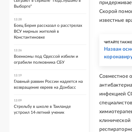
сыграют в сериале "Подслушано в
придерживае
Выборге"
Скорой помо
известные вр
12:28
Боец Берия рассказал о расстрелах
ВСУ мирных жителей в
Константиновке
ЧИТАЙТЕ ТАКЖ
Назван осн
12:26
коронавир
Военкомы под Одессой избили и
ограбили полковника СБУ
Совместное 
12:19
Главный раввин России надеется на
антибактериа
возвращение евреев на Донбасс
инфекцией C
12:09
специалистов
Стрельбу в школе в Таиланде
химиотерапев
устроил 14-летний ученик
клинической
респираторно