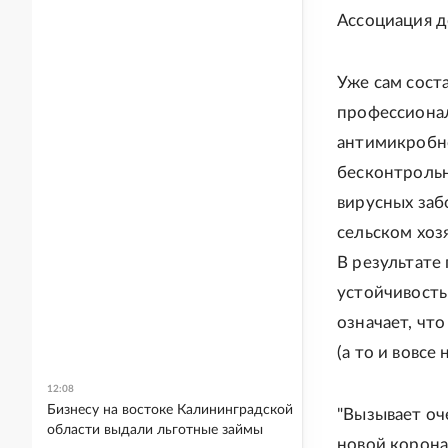
Ассоциация д
Уже сам сост
профессиона
антимикробно
бесконтрольн
вирусных заб
сельском хоз
В результате
устойчивость
означает, чт
(а то и вовсе
12:08
Бизнесу на востоке Калининградской
"Вызывает оч
области выдали льготные займы
новой корона