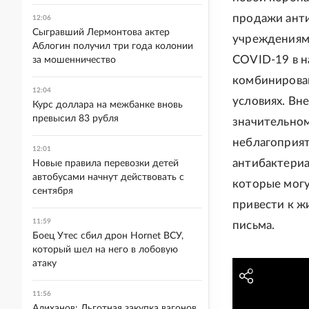
продажи анти
12:06
Сыгравший Лермонтова актер
учреждениями
Аблогин получил три года колонии
COVID-19 в н
за мошенничество
комбинирова
12:04
условиях. Вн
Курс доллара на межбанке вновь
превысил 83 рубля
значительном
неблагоприят
12:01
антибактериа
Новые правила перевозки детей
автобусами начнут действовать с
которые могу
сентября
привести к ж
11:59
письма.
Боец Утес сбил дрон Hornet ВСУ,
который шел на него в лобовую
атаку
11:56
Алиханов: Льготная закупка вагонов