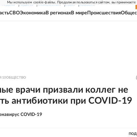
Мы используем cookie-файлы. Продолжая пользоваться сайтом, вы принимаете
Г-НЕДЕЛЯ
РОДИНА
ПРИЛОЖЕНИЯ
СОЮЗ
НОВОСТИ
асть
СВО
Экономика
В регионах
В мире
Происшествия
Общес
9:10
ОБЩЕСТВО
ые врачи призвали коллег не
ать антибиотики при COVID-19
онавирус COVID-19
ПОД