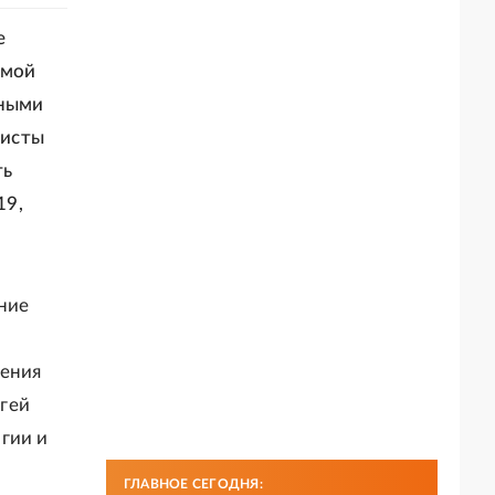
е
амой
тными
листы
ть
19,
ние
ления
гей
гии и
ГЛАВНОЕ СЕГОДНЯ: