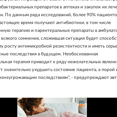
бактериальных препаратов в аптеках и закупок их ле
. По данным ряда исследований, более 90% пациенто
астоящее время получают антибиотики, в том числе
нную терапию и парентеральные препараты в амбулат
е всякого сомнения, сложившая ситуация будет способс
у росту антимикробной резистентности и иметь серь
ные последствия в будущем. Необоснованная
льная терапия приводит к ряду нежелательных явлени
т значительно ухудшить состояние пациента, а порой 
изнеугрожающим последствиям", - предупреждают ав