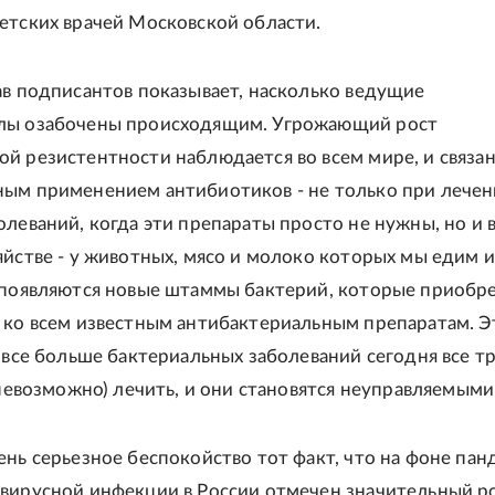
етских врачей Московской области.
ав подписантов показывает, насколько ведущие
лы озабочены происходящим. Угрожающий рост
й резистентности наблюдается во всем мире, и связан
ым применением антибиотиков - не только при лече
олеваний, когда эти препараты просто не нужны, но и 
яйстве - у животных, мясо и молоко которых мы едим и
 появляются новые штаммы бактерий, которые приобр
 ко всем известным антибактериальным препаратам. Э
о все больше бактериальных заболеваний сегодня все т
 невозможно) лечить, и они становятся неуправляемыми
ень серьезное беспокойство тот факт, что на фоне па
вирусной инфекции в России отмечен значительный р