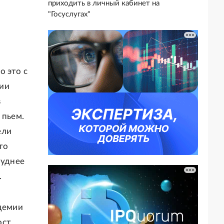
приходить в личный кабинет на
"Госуслугах"
о это с
нии
в
 пьем.
ели
то
руднее
.
ндемии
ост