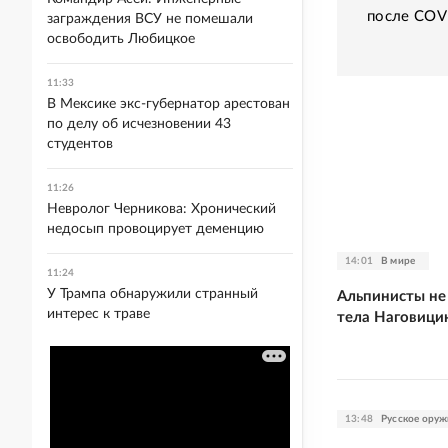
после COV
заграждения ВСУ не помешали
освободить Любицкое
11:33
В Мексике экс-губернатор арестован
по делу об исчезновении 43
студентов
11:26
Невролог Черникова: Хронический
недосып провоцирует деменцию
14:01
В мире
11:24
У Трампа обнаружили странный
Альпинисты не
интерес к траве
тела Наговици
13:48
Русское оруж