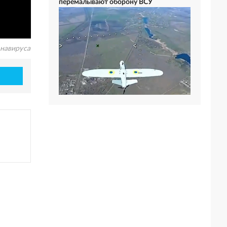
перемалывают оборону ВСУ
онавируса