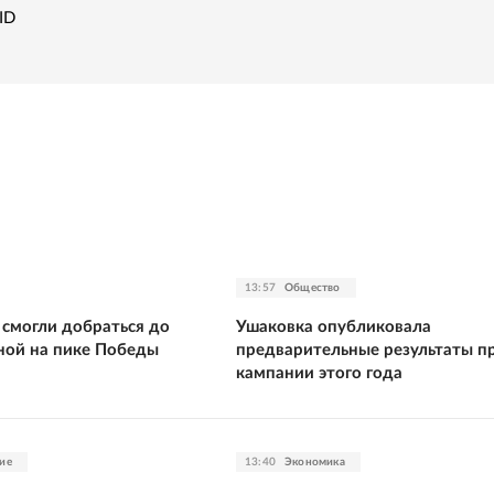
ID
13:57
Общество
 смогли добраться до
Ушаковка опубликовала
ной на пике Победы
предварительные результаты п
кампании этого года
ие
13:40
Экономика