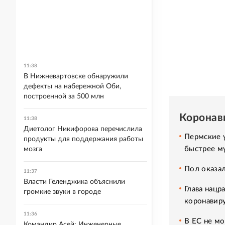
11:38
В Нижневартовске обнаружили
дефекты на набережной Оби,
построенной за 500 млн
Коронав
11:38
Диетолог Никифорова перечислила
Пермские 
продукты для поддержания работы
быстрее м
мозга
Пол оказа
11:37
Власти Геленджика объяснили
Глава нацр
громкие звуки в городе
коронавиру
11:36
В ЕС не мо
Командир Асей: Инженерные