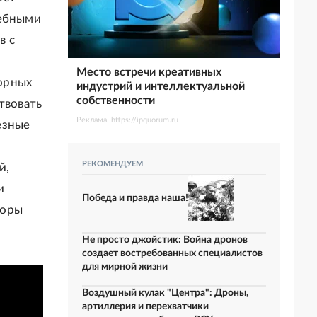
чебными
в с
Место встречи креативных
орных
индустрий и интеллектуальной
собственности
твовать
Реклама. https://ipquorum.ru
езные
РЕКОМЕНДУЕМ
й,
и
Победа и правда наша!
торы
Не просто джойстик: Война дронов
создает востребованных специалистов
для мирной жизни
Воздушный кулак "Центра": Дроны,
артиллерия и перехватчики