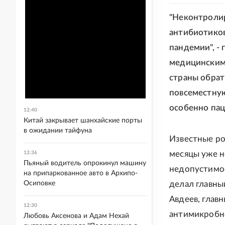
"Неконтроли
антибиотиков
пандемии", -
медицинским
страны обрат
повсеместную
особенно пац
12:40
Китай закрывает шанхайские порты
в ожидании тайфуна
Известные ро
месяцы уже н
12:36
Пьяный водитель опрокинул машину
недопустимос
на припаркованное авто в Архипо-
Осиповке
делал главны
Авдеев, глав
12:30
антимикробно
Любовь Аксенова и Адам Нехай