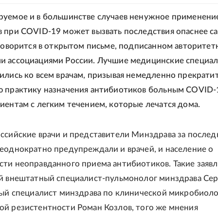
руемое и в большинстве случаев ненужное применени
 при COVID-19 может вызвать последствия опаснее с
 говорится в открытом письме, подписанном авторите
и ассоциациями России. Лучшие медицинские специа
ились ко всем врачам, призывая немедленно прекрати
 практику назначения антибиотиков больным COVID-
иентам с легким течением, которые лечатся дома.
ссийские врачи и представители Минздрава за послед
еоднократно предупреждали и врачей, и население о
ти неоправданного приема антибиотиков. Такие заяв
й внештатный специалист-пульмонолог минздрава Сер
ный специалист минздрава по клинической микробиоло
й резистентности Роман Козлов, того же мнения