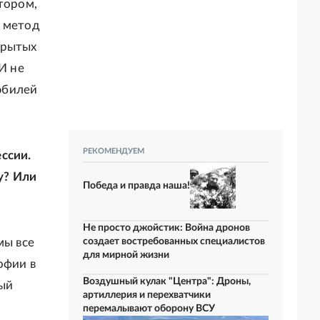
тором,
л метод
крытых
И не
юбилей
РЕКОМЕНДУЕМ
ссии.
у? Или
Победа и правда наша!
Не просто джойстик: Война дронов
мы все
создает востребованных специалистов
для мирной жизни
офии в
Воздушный кулак "Центра": Дроны,
ый
артиллерия и перехватчики
перемалывают оборону ВСУ