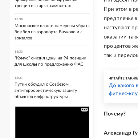
трещин в старых самолетах
При этом в р
предплечья в
13:38
Московские власти намерены убрать
наступают пр
бомбил из аэропорта Внуково и с
оказании так
вокзалов
процентов же
13:33
так и перело
"Комус" снизил цены на 94 позиции
для школы по предложению ФАС
13:31
ЧИТАЙТЕ ТАКЖ
Путин обсудил с Совбезом
До какого 
антитеррористическую защиту
фитнес-клу
объектов инфраструктуры
Почему?
Александр Гу