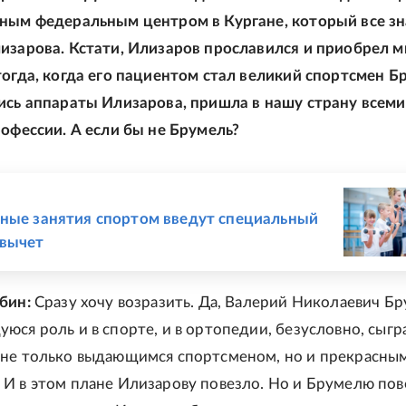
ным федеральным центром в Кургане, который все з
изарова. Кстати, Илизаров прославился и приобрел 
тогда, когда его пациентом стал великий спортсмен Б
ись аппараты Илизарова, пришла в нашу страну всем
рофессии. А если бы не Брумель?
Е
ные занятия спортом введут специальный
 вычет
бин:
Сразу хочу возразить. Да, Валерий Николаевич Б
юся роль и в спорте, и в ортопедии, безусловно, сыгр
не только выдающимся спортсменом, но и прекрасным
И в этом плане Илизарову повезло. Но и Брумелю пов