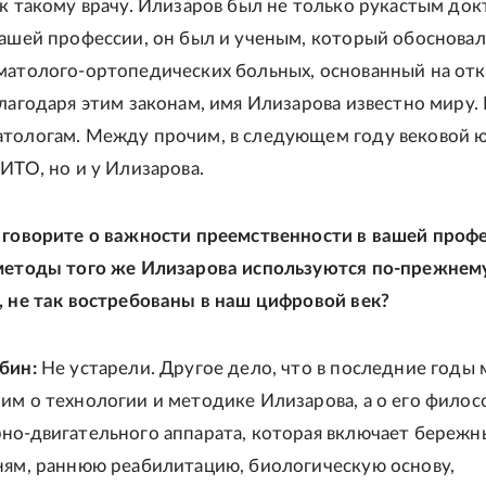
 к такому врачу. Илизаров был не только рукастым док
нашей профессии, он был и ученым, который обоснова
матолого-ортопедических больных, основанный на от
Благодаря этим законам, имя Илизарова известно миру. 
атологам. Между прочим, в следующем году вековой 
ЦИТО, но и у Илизарова.
 говорите о важности преемственности в вашей профе
методы того же Илизарова используются по-прежнем
, не так востребованы в наш цифровой век?
бин:
Не устарели. Другое дело, что в последние годы 
им о технологии и методике Илизарова, а о его филос
но-двигательного аппарата, которая включает бережн
ням, раннюю реабилитацию, биологическую основу,