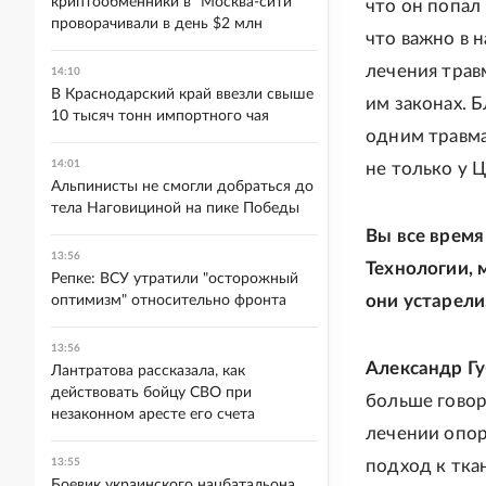
криптообменники в "Москва-сити"
что он попал
проворачивали в день $2 млн
что важно в 
лечения трав
14:10
В Краснодарский край ввезли свыше
им законах. 
10 тысяч тонн импортного чая
одним травм
14:01
не только у 
Альпинисты не смогли добраться до
тела Наговициной на пике Победы
Вы все время
13:56
Технологии, 
Репке: ВСУ утратили "осторожный
они устарели
оптимизм" относительно фронта
13:56
Александр Гу
Лантратова рассказала, как
действовать бойцу СВО при
больше говор
незаконном аресте его счета
лечении опор
13:55
подход к тка
Боевик украинского нацбатальона