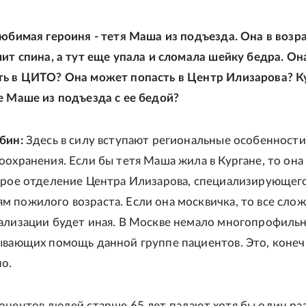
любимая героиня - тетя Маша из подъезда. Она в возра
лит спина, а тут еще упала и сломала шейку бедра. Он
ть в ЦИТО? Она может попасть в Центр Илизарова? К
е Маше из подъезда с ее бедой?
убин:
Здесь в силу вступают региональные особенности
оохранения. Если бы тетя Маша жила в Кургане, то она
орое отделение Центра Илизарова, специализирующего
 пожилого возраста. Если она москвичка, то все слож
ализации будет иная. В Москве немало многопрофиль
ывающих помощь данной группе пациентов. Это, конеч
о.
оцентов людей старше 65 лет падают хотя бы один раз 