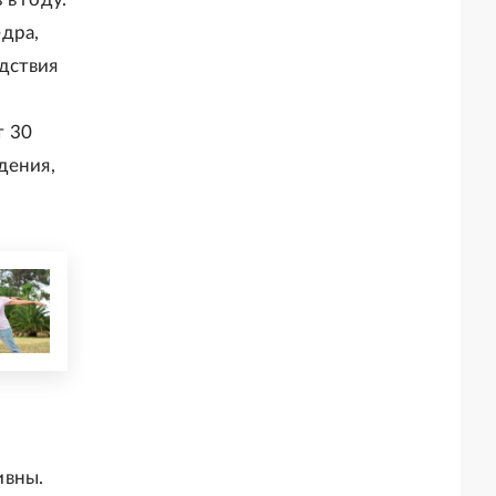
дра,
дствия
т 30
дения,
ивны.