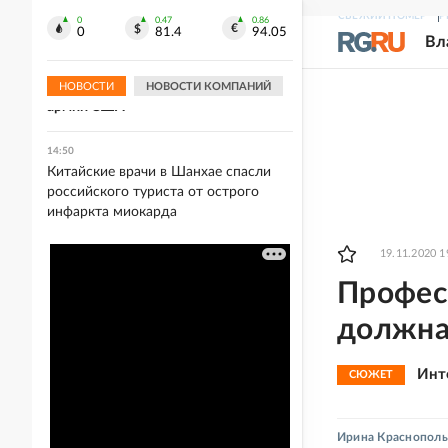
шоссе Энтузиастов
СВЕЖИЙ НОМЕР
Р
0
0.47
0.86
0
81.4
94.05
Вл
14:53
WSJ: Трамп сильно раздражен
утечками о нехватке боеприпасов в
НОВОСТИ
НОВОСТИ КОМПАНИЙ
армии США
14:50
Китайские врачи в Шанхае спасли
российского туриста от острого
инфаркта миокарда
19.11.2020 1
Профес
должна
Инт
СЮЖЕТ
Ирина Краснополь