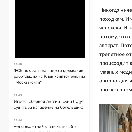
Никогда ниче
походкам. Им
человека. И 
потому, что 
аппарат. Пото
трепетное от
происходит в
14:49
ФСБ показала на видео задержание
главных меди
работавших на Киев криптоменял из
опорно-двига
"Москва-сити"
профессором
14:45
Игрока сборной Англии Тоуни будут
судить за нападение на болельщика
14:44
Четырехлетний мальчик погиб в