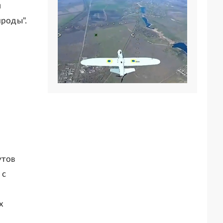
м
ироды".
утов
 с
х