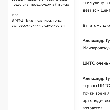
стимулирующ
предстанет перед судом в Луганске
девизом Цент
13:50
В МФЦ Пензы появилась точка
Вы этому сло
экспресс-скрининга самочувствия
Александр Г
Илизаровскую
ЦИТО очень о
Александр Г
страны ЦИТО 
точки зрения
ортопедическ
возрастов.