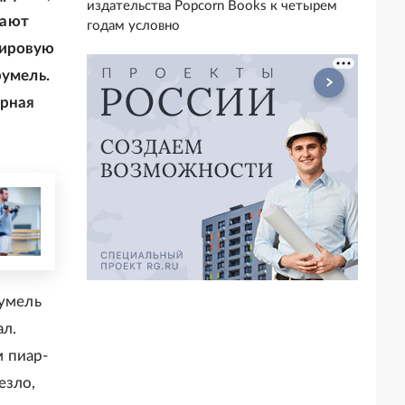
издательства Popcorn Books к четырем
нают
годам условно
мировую
румель.
ирная
румель
ал.
 пиар-
езло,