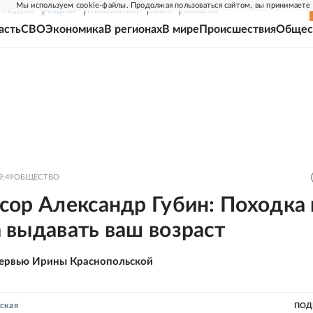
Мы используем cookie-файлы. Продолжая пользоваться сайтом, вы принимаете
Г-НЕДЕЛЯ
РОДИНА
ПРИЛОЖЕНИЯ
СОЮЗ
НОВОСТИ
асть
СВО
Экономика
В регионах
В мире
Происшествия
Общес
9:49
ОБЩЕСТВО
сор Александр Губин: Походка 
 выдавать ваш возраст
ервью Ирины Краснопольской
ская
ПОД