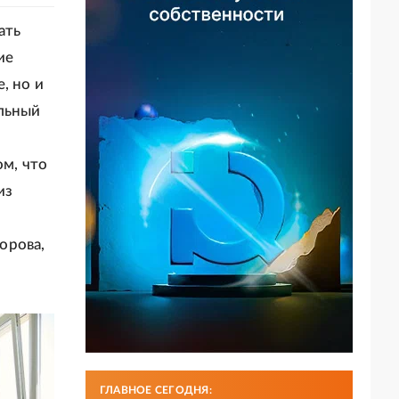
ать
ие
, но и
ельный
ом, что
из
орова,
ГЛАВНОЕ СЕГОДНЯ: