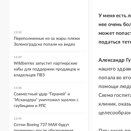
У меня есть 
нее очень бо
может попас
13:50
Переполненные из-за жары пляжи
податься тет
Зеленоградска попали на видео
13:49
Александр Г
Wildberries запустит партнерские
нашего здрав
хабы для поддержки продавцов и
владельцев ПВЗ
попала во вт
помощи людям
13:48
Совместный удар "Гераней" и
Схема госпит
"Искандера" уничтожил эшелон с
клиник, оказ
гаубицами и РЛС
целесообразн
13:45
Сотни Boeing 737 MAX будут
Пятьдесят пр
проверены после обнаружения