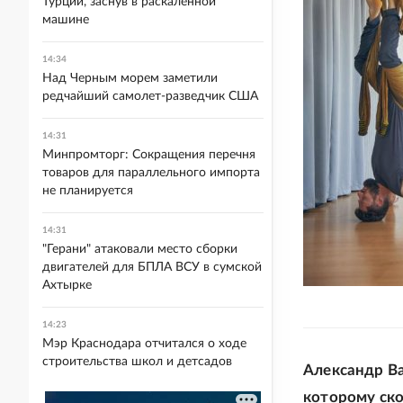
Турции, заснув в раскаленной
машине
14:34
Над Черным морем заметили
редчайший самолет-разведчик США
14:31
Минпромторг: Сокращения перечня
товаров для параллельного импорта
не планируется
14:31
"Герани" атаковали место сборки
двигателей для БПЛА ВСУ в сумской
Ахтырке
14:23
Мэр Краснодара отчитался о ходе
строительства школ и детсадов
Александр В
которому ско