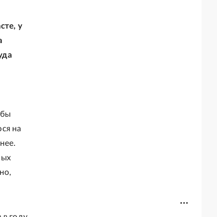
сте, у
а
уда
 бы
ся на
нее.
ных
но,
в году.