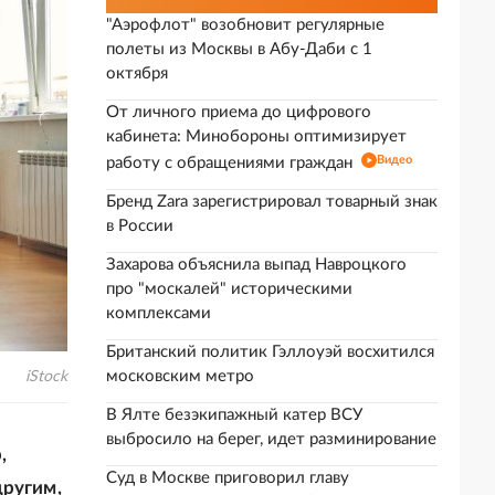
"Аэрофлот" возобновит регулярные
полеты из Москвы в Абу-Даби с 1
октября
От личного приема до цифрового
кабинета: Минобороны оптимизирует
Видео
работу с обращениями граждан
Бренд Zara зарегистрировал товарный знак
в России
Захарова объяснила выпад Навроцкого
про "москалей" историческими
комплексами
Британский политик Гэллоуэй восхитился
московским метро
iStock
В Ялте безэкипажный катер ВСУ
выбросило на берег, идет разминирование
,
Суд в Москве приговорил главу
другим,