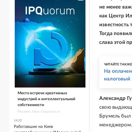
не менее важ
как Центр Ил
известность 
Тогда появил
слава этой п
ЧИТАЙТЕ ТАКЖ
На оплачен
налоговый
Место встречи креативных
Александр Гу
индустрий и интеллектуальной
собственности
свою выдающу
Реклама. https://ipquorum.ru
Брумель был 
14:22
менеджером. 
Работавшие на Киев