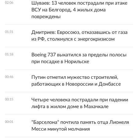
Шуваев: 13 человек пострадали при атаке
02:06
ВСУ на Белгород, 4 жилых дома
повреждены
Дмитриев: Евросоюз, отказавшись от газа
01:31
из РФ, столкнулся с энергокризисом
Boeing 737 выкатился за пределы полосы
01:18
при посадке в Норильске
Путин отметил мужество строителей,
00:46
работающих в Новороссии и Донбассе
Четыре человека пострадали при падении
00:15
лифта в жилом доме в Махачкале
"Барселона" почтила память отца Лионеля
00:01
Месси минутой молчания