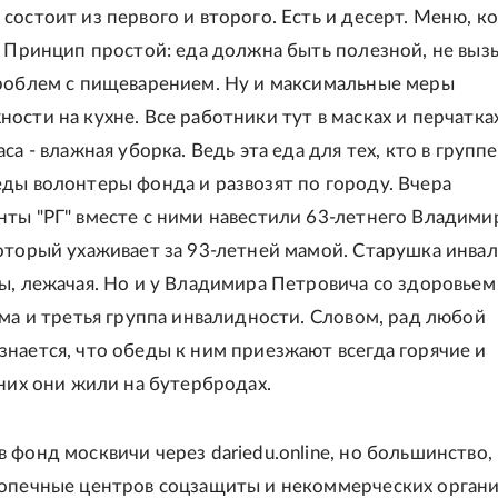
состоит из первого и второго. Есть и десерт. Меню, к
. Принцип простой: еда должна быть полезной, не выз
роблем с пищеварением. Ну и максимальные меры
ости на кухне. Все работники тут в масках и перчатках
са - влажная уборка. Ведь эта еда для тех, кто в группе
ды волонтеры фонда и развозят по городу. Вчера
ты "РГ" вместе с ними навестили 63-летнего Владими
оторый ухаживает за 93-летней мамой. Старушка инва
ы, лежачая. Но и у Владимира Петровича со здоровьем
тма и третья группа инвалидности. Словом, рад любой
нается, что обеды к ним приезжают всегда горячие и
 них они жили на бутербродах.
 фонд москвичи через dariedu.online, но большинство,
опечные центров соцзащиты и некоммерческих органи