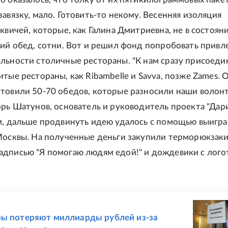
авязку, мало. Готовить-то некому. Весенняя изоляция
квичей, которые, как Галина Дмитриевна, не в состоян
чий обед, сотни. Вот и решил фонд попробовать привле
льности столичные рестораны. "К нам сразу присоеди
итые рестораны, как Ribambelle и Savva, позже Zames. 
товили 50-70 обедов, которые разносили наши волонте
орь Шатунов, основатель и руководитель проекта "Дари
м, дальше продвинуть идею удалось с помощью выигр
Москвы. На полученные деньги закупили терморюкзаки
дписью "Я помогаю людям едой!" и дождевики с лог
Е
ы потеряют миллиарды рублей из-за