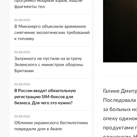
прогремел мощный взрыв, нашли
фрагменты тел
05.08.2026
В Минэнерго объяснили временное
смягчение экологических требований
к топливу
05.08.2026
Залужного не пустили на встречу
Зеленского с министром обороны
Британии
05.08.2026
Галине Дмитр
В России вводят обязательную
регистрацию SIM-боксов для
Последовала 
бизнеса. Для чего это нужно?
за больных н
05.08.2026
опеку одинок
Обломки украинского беспилотника
продуктами п
повредили дом в Анапе
одиночкам. Н