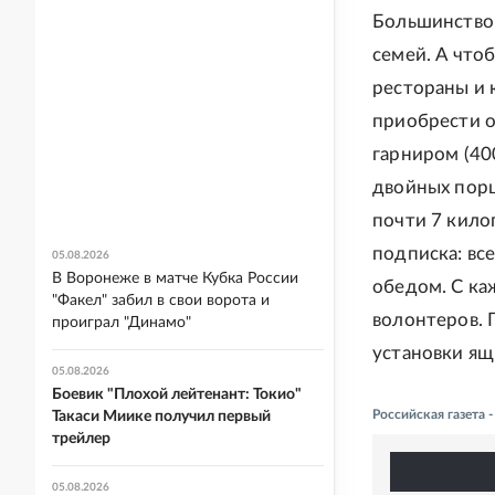
Большинство 
семей. А что
рестораны и 
приобрести об
гарниром (400
двойных порц
почти 7 кило
подписка: вс
05.08.2026
В Воронеже в матче Кубка России
обедом. С к
"Факел" забил в свои ворота и
волонтеров. 
проиграл "Динамо"
установки ящ
05.08.2026
Боевик "Плохой лейтенант: Токио"
Российская газета 
Такаси Миике получил первый
трейлер
05.08.2026