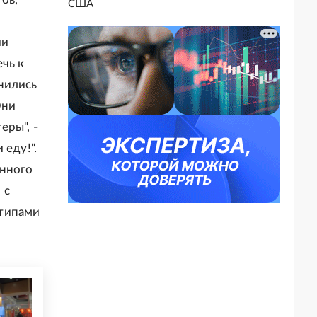
США
ии
чь к
нились
Они
ры", -
 еду!".
анного
 с
отипами