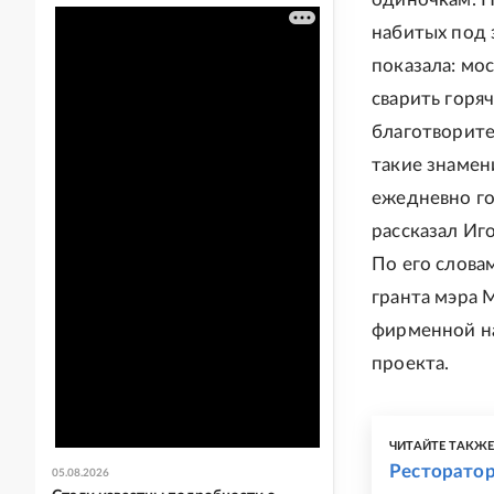
набитых под з
показала: мос
сварить горя
благотворите
такие знамен
ежедневно го
рассказал Иг
По его слова
гранта мэра 
фирменной на
проекта.
ЧИТАЙТЕ ТАКЖ
Ресторатор
05.08.2026