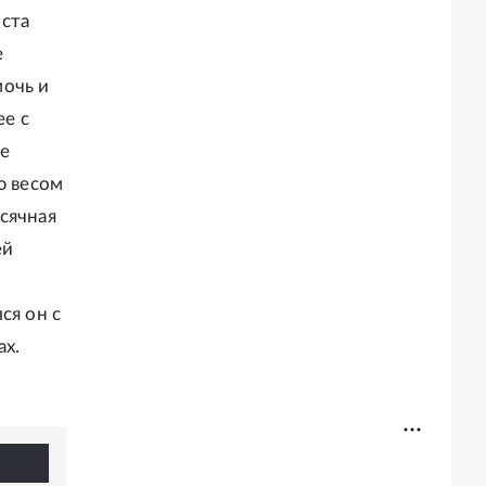
 ста
е
мочь и
ее с
ме
ю весом
сячная
ей
ся он с
ах.