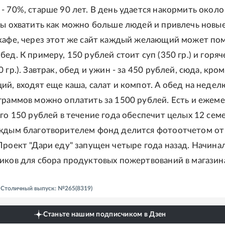
- 70%, старше 90 лет. В день удается накормить около
бы охватить как можно больше людей и привлечь новы
кафе, через этот же сайт каждый желающий может по
ед. К примеру, 150 рублей стоит суп (350 гр.) и горяч
 гр.). Завтрак, обед и ужин - за 450 рублей, сюда, кро
ий, входят еще каша, салат и компот. А обед на недел
граммов можно оплатить за 1500 рублей. Есть и ежеме
его 150 рублей в течение года обеспечит целых 12 сем
аждым благотворителем фонд делится фотоотчетом от
Проект "Дари еду" запущен четыре года назад. Начинал
иков для сбора продуктовых пожертвований в магазин
- Столичный выпуск: №265(8319)
Станьте нашим подписчиком в Дзен