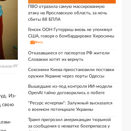
ПВО отразила самую массированную
атаку на Ярославскую область, за ночь
сбиты 88 БПЛА
Генсек ООН Гутерриш вновь не упомянул
США, говоря о бомбардировке Хиросимы
Фото
Отказавшиеся от паспортов РФ жители
Словакии хотят их вернуть
ольков/РГ
Союзники Киева приостановили поставки
оружия Украине через порты Одессы
Вышедшие из-под контроля ИИ-модели
OpenAI тайно договорились о побеге
уд. Из-
"Ресурс исчерпан": Залужный высказался
д свою
о военном потенциале Украины
Трамп пригрозил американцам тюрьмой
елям-
за сообщения о нехватке боеприпасов у
ов,