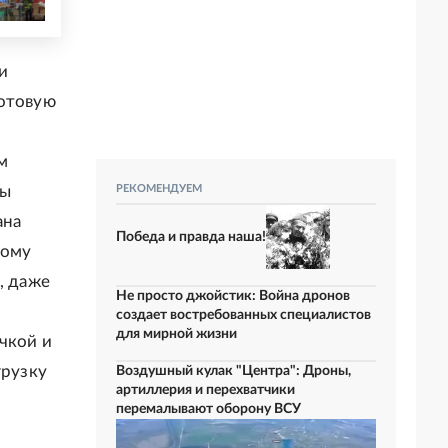
и
готовую
м
ды
РЕКОМЕНДУЕМ
ана
Победа и правда наша!
тому
, даже
Не просто джойстик: Война дронов
создает востребованных специалистов
для мирной жизни
чкой и
грузку
Воздушный кулак "Центра": Дроны,
артиллерия и перехватчики
перемалывают оборону ВСУ