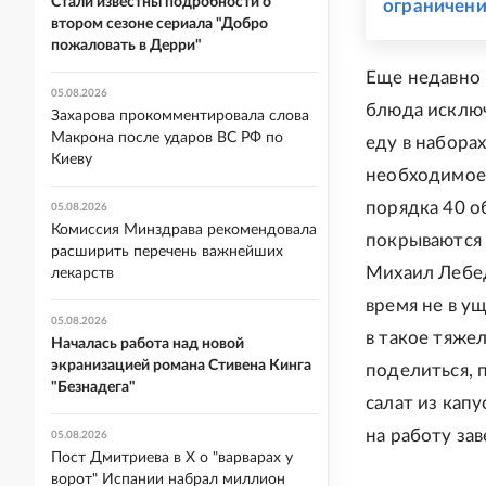
Стали известны подробности о
ограничени
втором сезоне сериала "Добро
пожаловать в Дерри"
Еще недавно 
05.08.2026
блюда исключ
Захарова прокомментировала слова
Макрона после ударов ВС РФ по
еду в набора
Киеву
необходимое.
порядка 40 о
05.08.2026
Комиссия Минздрава рекомендовала
покрываются 
расширить перечень важнейших
Михаил Лебед
лекарств
время не в у
05.08.2026
в такое тяже
Началась работа над новой
экранизацией романа Стивена Кинга
поделиться, 
"Безнадега"
салат из кап
на работу зав
05.08.2026
Пост Дмитриева в X о "варварах у
ворот" Испании набрал миллион