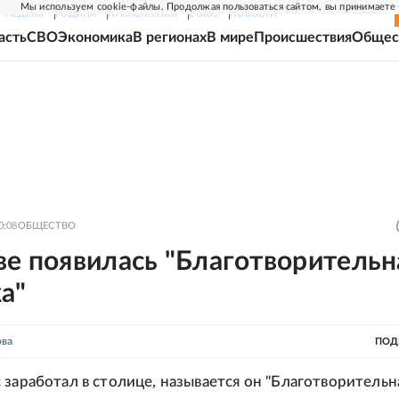
Мы используем cookie-файлы. Продолжая пользоваться сайтом, вы принимаете
Г-НЕДЕЛЯ
РОДИНА
ПРИЛОЖЕНИЯ
СОЮЗ
НОВОСТИ
асть
СВО
Экономика
В регионах
В мире
Происшествия
Общес
0:08
ОБЩЕСТВО
ве появилась "Благотворительн
а"
ова
ПОД
 заработал в столице, называется он "Благотворительн