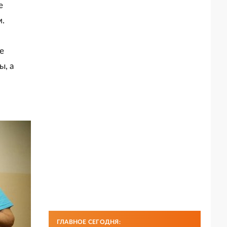
е
м.
е
ы, а
ГЛАВНОЕ СЕГОДНЯ: