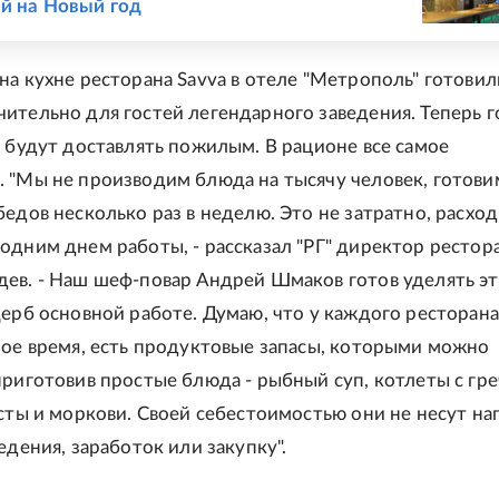
й на Новый год
на кухне ресторана Savva в отеле "Метрополь" готовил
ительно для гостей легендарного заведения. Теперь 
х будут доставлять пожилым. В рационе все самое
 "Мы не производим блюда на тысячу человек, готови
бедов несколько раз в неделю. Это не затратно, расхо
одним днем работы, - рассказал "РГ" директор рестор
ев. - Наш шеф-повар Андрей Шмаков готов уделять э
щерб основной работе. Думаю, что у каждого ресторана
лое время, есть продуктовые запасы, которыми можно
приготовив простые блюда - рыбный суп, котлеты с гре
усты и моркови. Своей себестоимостью они не несут на
едения, заработок или закупку".