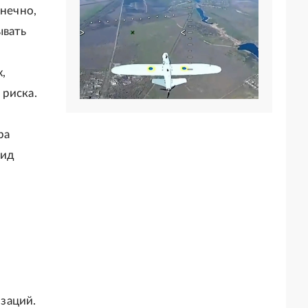
онечно,
ывать
,
 риска.
ра
лид
заций.