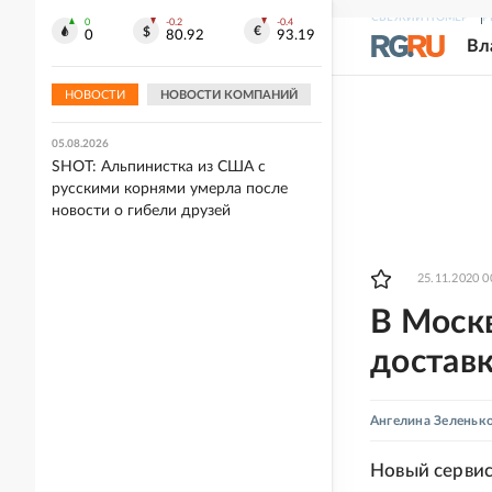
Москве
СВЕЖИЙ НОМЕР
Р
0
-0.2
-0.4
0
80.92
93.19
Вл
05.08.2026
"Зенит" в стартовом матче Кубка
России обыграл "Балтику"
НОВОСТИ
НОВОСТИ КОМПАНИЙ
05.08.2026
SHOT: Альпинистка из США с
русскими корнями умерла после
новости о гибели друзей
25.11.2020 0
В Моск
доставк
Ангелина Зеленьк
Новый сервис