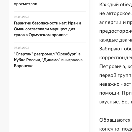
просмотров
Каждый обед 
не авторское
05.08.2026
аллергии и п
Гарантии безопасности нет: Иран и
Оман согласовали маршрут для
предосторожн
судов в Ормузском проливе
каждые два ча
Забирают обе
05.08.2026
"Спартак" разгромил "Оренбург" в
корреспонден
Кубке России, "Динамо" выиграло в
Воронеже
Петровича, к
первой групп
неважно - ас
помощи. Приз
вкусные. Без
Обращаются в
конечно, под