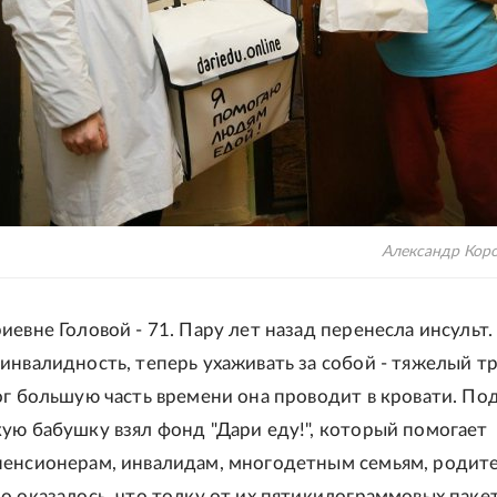
Александр Кор
иевне Головой - 71. Пару лет назад перенесла инсульт.
инвалидность, теперь ухаживать за собой - тяжелый тр
ог большую часть времени она проводит в кровати. По
ую бабушку взял фонд "Дари еду!", который помогает
енсионерам, инвалидам, многодетным семьям, родит
о оказалось, что толку от их пятикилограммовых пакет