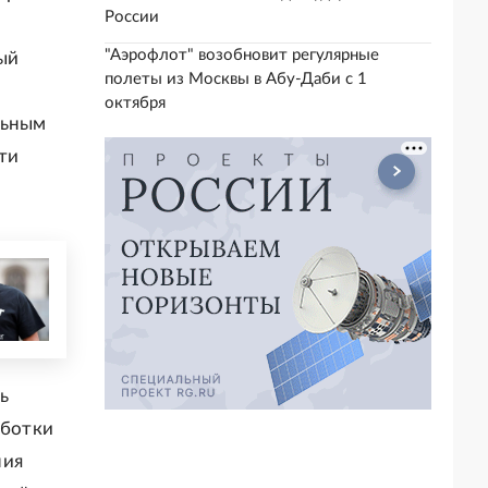
России
"Аэрофлот" возобновит регулярные
ый
полеты из Москвы в Абу-Даби с 1
октября
льным
ти
ь
аботки
ния