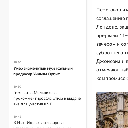
Переговоры 
соглашению п
Лондоне, заш
прервали 11-
вечером и со
субботнего т
Джонсона и п
19:50
Умер знаменитый музыкальный
отмечают наб
продюсер Уильям Орбит
компромисс 
19:50
Гимнастка Мельникова
прокомментировала отказ в выдаче
виз для участия в ЧЕ
19:46
В Нью-Йорке зафиксирован