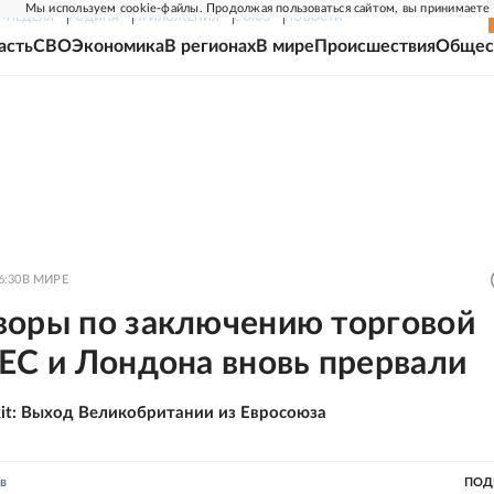
Мы используем cookie-файлы. Продолжая пользоваться сайтом, вы принимаете
Г-НЕДЕЛЯ
РОДИНА
ПРИЛОЖЕНИЯ
СОЮЗ
НОВОСТИ
асть
СВО
Экономика
В регионах
В мире
Происшествия
Общес
6:30
В МИРЕ
воры по заключению торговой
ЕС и Лондона вновь прервали
xit: Выход Великобритании из Евросоюза
в
ПОД