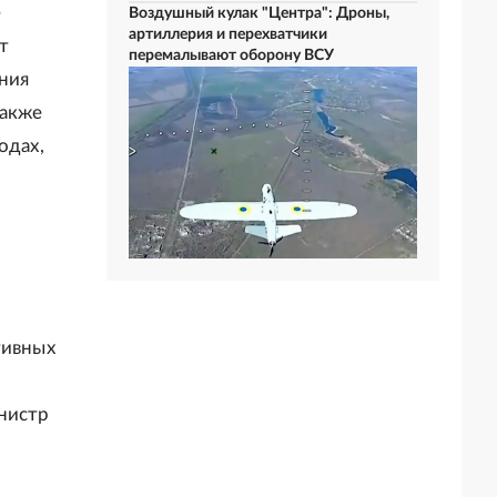
е
Воздушный кулак "Центра": Дроны,
артиллерия и перехватчики
т
перемалывают оборону ВСУ
ния
также
одах,
тивных
нистр