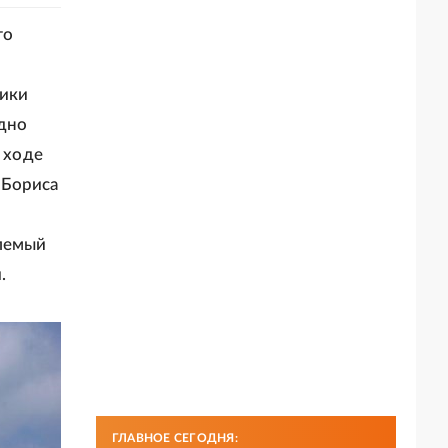
го
щики
здно
 ходе
 Бориса
млемый
.
ГЛАВНОЕ СЕГОДНЯ: