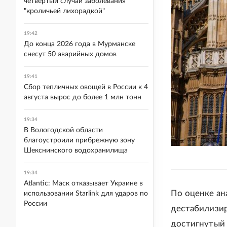
четвертый случай заболевания
"кроличьей лихорадкой"
19:42
До конца 2026 года в Мурманске
снесут 50 аварийных домов
19:41
Сбор тепличных овощей в России к 4
августа вырос до более 1 млн тонн
19:34
В Вологодской области
благоустроили прибрежную зону
Шекснинского водохранилища
19:34
Atlantic: Маск отказывает Украине в
По оценке ан
использовании Starlink для ударов по
России
дестабилизир
достигнутый 