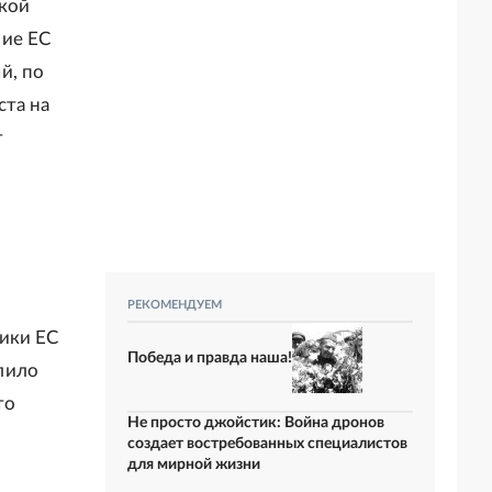
ской
ние ЕС
й, по
ста на
т
РЕКОМЕНДУЕМ
ики ЕС
Победа и правда наша!
лило
то
Не просто джойстик: Война дронов
создает востребованных специалистов
для мирной жизни