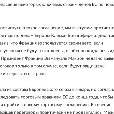
опасения некоторых ключевых стран-членов ЕС по пов
достигнуто плохое соглашение, мы выступим против нег
кретарь по делам Европы Клеман Бон в эфире радиост
бавив, что Франция воспользуется своим вето, если
 условия не будут выполнены, особенно когда речь и
 Президент Франции Эммануэль Макрон недавно заяви
оговор только в том случае, если будут защищены
 интересы его страны.
ла из состава Европейского союза в январе, но согласи
ледовать торговым правилам ЕС до конца года, чтобы
и прийти к новому торговому соглашению. В течение
есяцев переговоры практически не продвигались. Меж