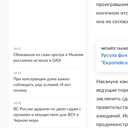
проигравшими
конечном ито
она не соглас
ЧИТАЙТЕ ТАКЖ
18:57
Сбежавшая из скам-центра в Мьянме
Урсула фон
россиянка исчезла в ОАЭ
"Европейск
18:52
При консервации дома важно
Накануне кан
соблюдать ряд условий. И вот
ведущие пере
почему
заключить сд
18:30
правительств
ВС России ударили по двум судам с
оружием и имуществом для ВСУ в
ожиданий. Ис
Черном море
продемонстр