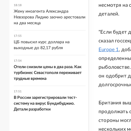
несмотря на 
18:18
Жену иноагента Александра
деталей.
Невзорова Лидию заочно арестовали
на два месяца
"Если будет 
17:55
сказал госсе
ЦБ повысил курс доллара на
выходные до 82,17 рубля
Europe 1
, до
определенные
17:54
рыболовстве.
Отели снизили цены в два раза. Как
турбизнес Севастополя переживает
он одобрит д
трудные времена
долгосрочные
17:51
В России зарегистрировали тест-
Британия выш
систему на вирус Бундибуджио.
Детали разработки
продолжать с
стороны могл
нескольких м