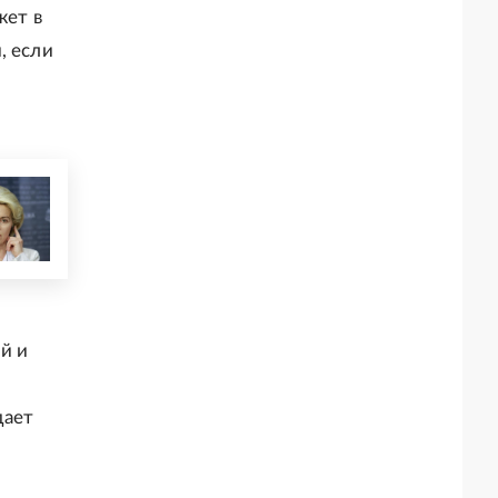
жет в
, если
й и
дает