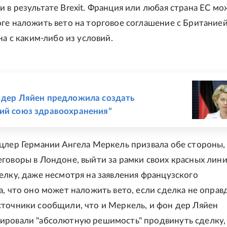
 в результате Brexit. Франция или любая страна ЕС мо
ге наложить вето на торговое соглашение с Британией
на с каким-либо из условий.
Е
 дер Ляйен предложила создать
ий союз здравоохранения"
цлер Германии Ангела Меркель призвала обе стороны,
говоры в Лондоне, выйти за рамки своих красных лини
елку, даже несмотря на заявления французского
а, что оно может наложить вето, если сделка не оправ
точники сообщили, что и Меркель, и фон дер Ляйен
ировали "абсолютную решимость" продвинуть сделку,