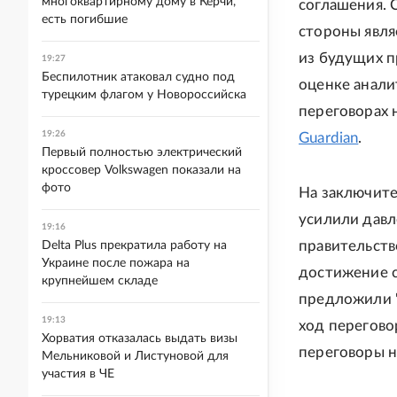
многоквартирному дому в Керчи,
соглашения. 
есть погибшие
стороны явля
из будущих п
19:27
Беспилотник атаковал судно под
оценке анали
турецким флагом у Новороссийска
переговорах 
19:26
Guardian
.
Первый полностью электрический
кроссовер Volkswagen показали на
фото
На заключите
усилили давл
19:16
правительств
Delta Plus прекратила работу на
Украине после пожара на
достижение с
крупнейшем складе
предложили "
19:13
ход перегово
Хорватия отказалась выдать визы
переговоры н
Мельниковой и Листуновой для
участия в ЧЕ