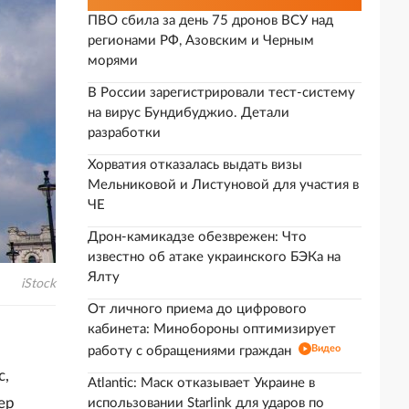
ПВО сбила за день 75 дронов ВСУ над
регионами РФ, Азовским и Черным
морями
В России зарегистрировали тест-систему
на вирус Бундибуджио. Детали
разработки
Хорватия отказалась выдать визы
Мельниковой и Листуновой для участия в
ЧЕ
Дрон-камикадзе обезврежен: Что
известно об атаке украинского БЭКа на
Ялту
iStock
От личного приема до цифрового
кабинета: Минобороны оптимизирует
Видео
работу с обращениями граждан
с,
Atlantic: Маск отказывает Украине в
ер
использовании Starlink для ударов по