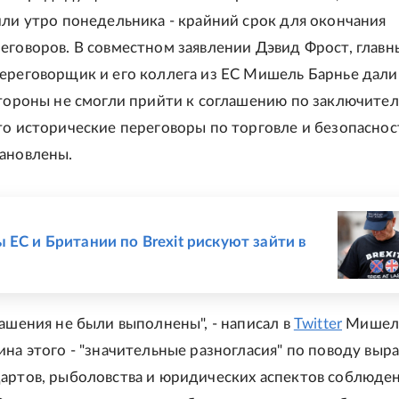
или утро понедельника - крайний срок для окончания
еговоров. В совместном заявлении Дэвид Фрост, главн
ереговорщик и его коллега из ЕС Мишель Барнье дали
стороны не смогли прийти к соглашению по заключите
то исторические переговоры по торговле и безопаснос
ановлены.
Е
 ЕС и Британии по Brexit рискуют зайти в
лашения не были выполнены", - написал в
Twitter
Мишел
ина этого - "значительные разногласия" по поводу выр
артов, рыболовства и юридических аспектов соблюде