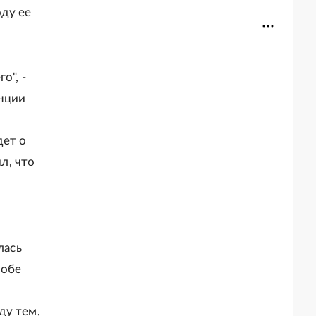
оду ее
о", -
анции
дет о
л, что
лась
 обе
ду тем,