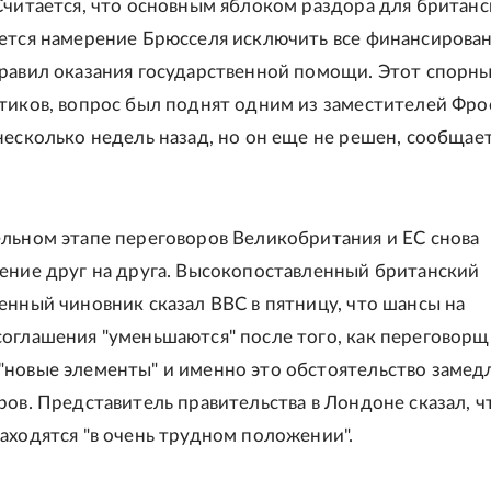
Считается, что основным яблоком раздора для британ
ется намерение Брюсселя исключить все финансирова
равил оказания государственной помощи. Этот спорны
тиков, вопрос был поднят одним из заместителей Фро
несколько недель назад, но он еще не решен, сообщае
льном этапе переговоров Великобритания и ЕС снова
ение друг на друга. Высокопоставленный британский
енный чиновник сказал BBC в пятницу, что шансы на
оглашения "уменьшаются" после того, как переговорщ
новые элементы" и именно это обстоятельство замед
ров. Представитель правительства в Лондоне сказал, ч
аходятся "в очень трудном положении".