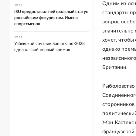
Одним из осн
19:13
ISU предоставил нейтральный статус
стандарты пр
российским фигуристам. Имена
вопрос особе
спортсменов
значительно 
19:11
хочет, чтобы
Узбекский спутник Samarkand-2028
однако премь
сделал свой первый снимок
независимого
Британии.
Рыболовство 
Соединенного
сторонников 
политический
Жан Кастекс 
французской 