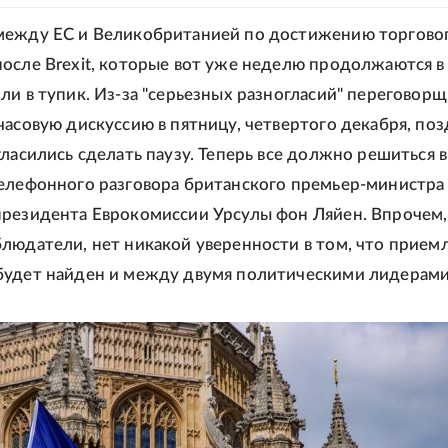
между ЕС и Великобританией по достижению торгово
осле Brexit, которые вот уже неделю продолжаются в
ли в тупик. Из-за "серьезных разногласий" переговор
часовую дискуссию в пятницу, четвертого декабря, по
гласились сделать паузу. Теперь все должно решиться в
елефонного разговора британского премьер-министра
резидента Еврокомиссии Урсулы фон Ляйен. Впрочем,
людатели, нет никакой уверенности в том, что прие
будет найден и между двумя политическими лидерами