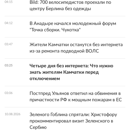
Bild: 700 велосипедистов проехали по
04:15
центру Берлина без одежды
В Анадыре начался молодежный форум
04:12
"Точка сборки. Чукотка"
Жители Камчатки останутся без интернета
03:47
из-за ремонта подводной ВОЛС
Четыре дня без интернета: Что нужно
03:25
знать жителям Камчатки перед
отключением
Постпред Ульянов ответил на обвинения в
03:06
причастности РФ к мощным пожарам в ЕС
Зеленого Гоблина спрятали: Христофору
10.08.2026
прокомментировал визит Зеленского в
Сербию