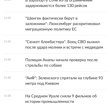
В аэропорту Сочи из-за ограничений
задерживаются более 130 рейсов
"Шенген фактически берут в
11:43
заложники": Люксембург раскритиковал
миграционную политику ЕС
"Сюжет блокбастера": Боец СВО выжил
11:42
после удара молнии и встречи с медведем
Полиция Анапы начала проверку после
11:40
стрельбы по собаке
"АиФ": Зеленского спрятали на глубине 93
11:40
метра под Киевом
На Среднем Урале сняли 9 фильмов об
11:38
истории промышленности