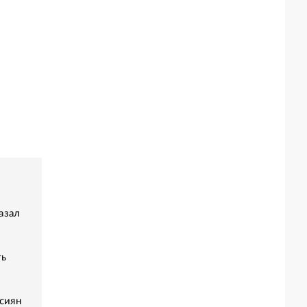
азал
ть
сиян