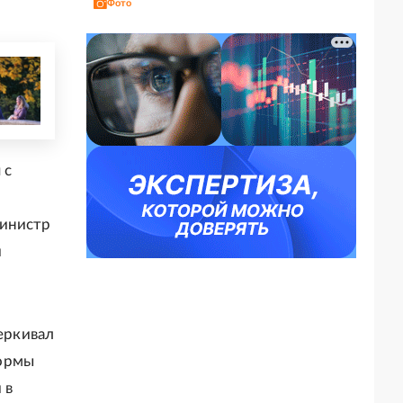
Фото
 с
министр
и
еркивал
нормы
 в