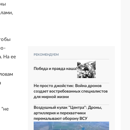
жны
олами,
чтобы
но-
РЕКОМЕНДУЕМ
. На ее
Победа и правда наша!
словам
н
Не просто джойстик: Война дронов
создает востребованных специалистов
для мирной жизни
Воздушный кулак "Центра": Дроны,
 "не
артиллерия и перехватчики
перемалывают оборону ВСУ