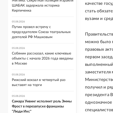
Митина: Секретная полиция Израиля
качестве гос
ШАБАК задержала историка
Кирпиченка
стать обязат
вузами и сре
05.08.2026
Путин провел встречу с
председателем Союза театральных
Правительстве
деятелей РФ Машковым
можно было п
05.08.2026
правовых акт
Собянин рассказал, какие ключевые
первом засед
объекты с начала 2026 года введены
в Москве
выполненный 
заместителя 
05.08.2026
Министерство
Рижский вокзал в четвертый раз
выставят на торги
получил и ря
президента В
05.08.2026
Самара Уивинг исполнит роль Эммы
однозначное 
Фрост в перезапуске франшизы
специалистов
"Люди Икс"