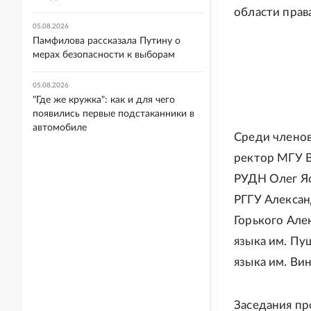
области права
05.08.2026
Памфилова рассказала Путину о
мерах безопасности к выборам
05.08.2026
"Где же кружка": как и для чего
появились первые подстаканники в
автомобиле
Среди членов
ректор МГУ В
РУДН Олег Яс
РГГУ Алексан
Горького Але
языка им. Пу
языка им. Ви
Заседания пр