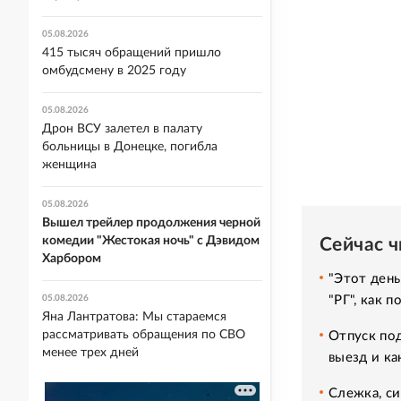
05.08.2026
415 тысяч обращений пришло
омбудсмену в 2025 году
05.08.2026
Дрон ВСУ залетел в палату
больницы в Донецке, погибла
женщина
05.08.2026
Вышел трейлер продолжения черной
комедии "Жестокая ночь" с Дэвидом
Сейчас 
Харбором
"Этот день
"РГ", как 
05.08.2026
Яна Лантратова: Мы стараемся
рассматривать обращения по СВО
Отпуск под
менее трех дней
выезд и ка
Слежка, си