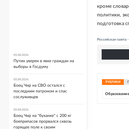
кроме словар
политики, эк
подготовка с
Российская газета
05.08.2026
Путин уверен в явке граждан на
выборы в Госдуму
05.08.2026
РУБРИКИ
Боец Чир на СВО остался с
последним патроном и спас
Образовани
сослуживцев
05.08.2026
Боец Чир на "буханке" с 200 кг
боеприпасов прорвался сквозь
горящее поле к своим