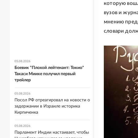
которую вошл
вузов и журн
мнению предс
словари долж
05.08.2026
Боевик "Плохой лейтенант: Токио"
Такаси Миике получил первый
трейлер
05.08.2026
Посол РФ отреагировал на новости о
задержании в Израиле историка
Кирпиченка
05.08.2026
Парламент Индии настаивает, чтобы