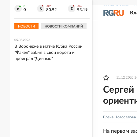
СВЕЖИЙ НОМЕР
Р
0
-0.2
-0.4
05.08.2026
0
80.92
93.19
Вл
"Спартак" разгромил "Оренбург" в
Кубке России, "Динамо" выиграло в
Воронеже
НОВОСТИ
НОВОСТИ КОМПАНИЙ
05.08.2026
В Воронеже в матче Кубка России
"Факел" забил в свои ворота и
проиграл "Динамо"
11.12.2020 1
Сергей
ориент
Елена Новоселова
На первом за