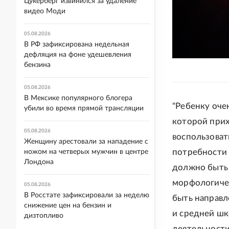
Цукерберг извинился за удаление
видео Моди
05.08.2026
В РФ зафиксирована недельная
дефляция на фоне удешевления
бензина
05.08.2026
В Мексике популярного блогера
"Ребенку оче
убили во время прямой трансляции
которой прих
05.08.2026
воспользоват
Женщину арестовали за нападение с
потребности 
ножом на четверых мужчин в центре
Лондона
должно быть 
морфологичес
05.08.2026
В Росстате зафиксировали за неделю
быть направл
снижение цен на бензин и
и средней шк
дизтопливо
деятельности