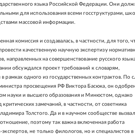
ударственного языка Российской Федерации. Они дол
ельными для использования всеми госструктурами, шк
дствами массовой информации.
нная комиссия и создавалась, в частности, для того, 
ровести качественную научную экспертизу норматив
ов, направленных на совершенствование русского языка
ании обсуждался проект требований к словарям,
в рамках одного из государственных контрактов. По 
министра просвещения РФ Виктора Басюка, он одобре
м науки и высшего образования и Минюстом, однако
д критических замечаний, в частности, от советника
ладимира Толстого. Да и в научном сообществе вызвал
отношение, поэтому так важна включенная работа
-экспертов, не только филологов, но и специалистов в