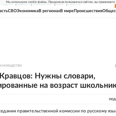
Мы используем cookie-файлы. Продолжая пользоваться сайтом, вы принимаете
Г-НЕДЕЛЯ
РОДИНА
ПРИЛОЖЕНИЯ
СОЮЗ
НОВОСТИ
асть
СВО
Экономика
В регионах
В мире
Происшествия
Общес
4:54
ОБЩЕСТВО
 Кравцов: Нужны словари,
ированные на возраст школьни
ПОД
седании правительственной комиссии по русскому язык