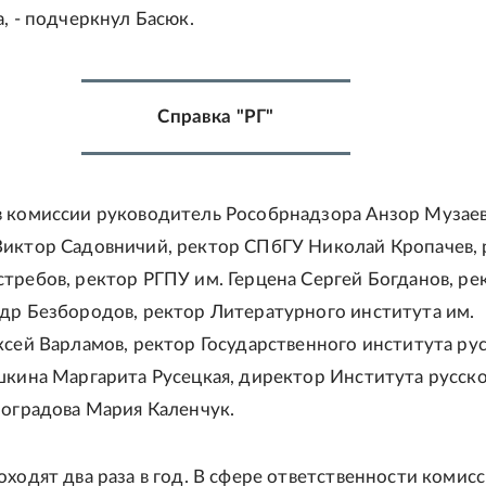
, - подчеркнул Басюк.
Справка "РГ"
 комиссии руководитель Рособрнадзора Анзор Музаев
иктор Садовничий, ректор СПбГУ Николай Кропачев, 
требов, ректор РГПУ им. Герцена Сергей Богданов, ре
др Безбородов, ректор Литературного института им.
ксей Варламов, ректор Государственного института ру
шкина Маргарита Русецкая, директор Института русск
ноградова Мария Каленчук.
оходят два раза в год. В сфере ответственности комис