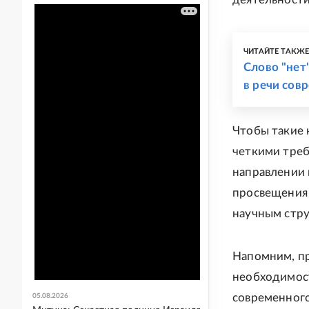
ЧИТАЙТЕ ТАКЖ
Слово "нет
в речи сов
Чтобы такие 
четкими треб
направлении 
просвещения 
научным стру
Напомним, п
необходимост
современного
05.08.2026