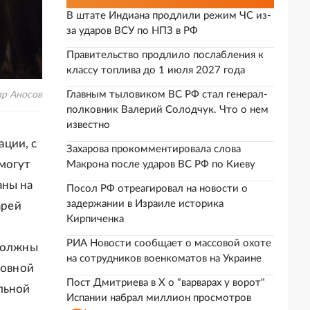
В штате Индиана продлили режим ЧС из-
за ударов ВСУ по НПЗ в РФ
Правительство продлило послабления к
классу топлива до 1 июля 2027 года
Главным тыловиком ВС РФ стал генерал-
р Аносов
полковник Валерий Солодчук. Что о нем
известно
ции, с
Захарова прокомментировала слова
 могут
Макрона после ударов ВС РФ по Киеву
аны на
Посол РФ отреагировал на новости о
задержании в Израиле историка
арей
Кирпиченка
РИА Новости сообщает о массовой охоте
 должны
на сотрудников военкоматов на Украине
новной
Пост Дмитриева в X о "варварах у ворот"
льной
Испании набрал миллион просмотров