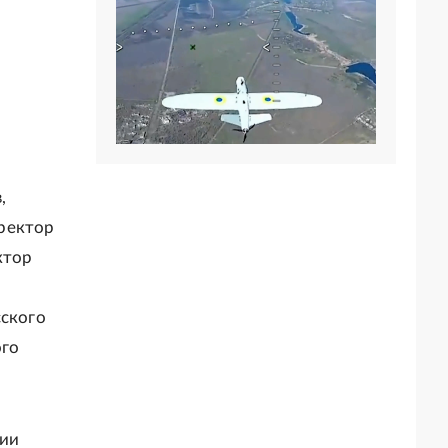
,
ректор
ктор
сского
ого
сии