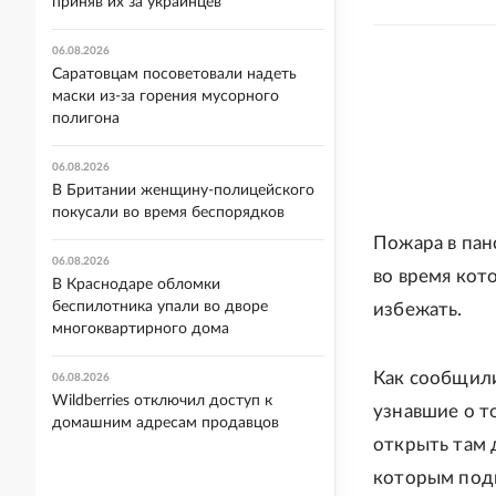
приняв их за украинцев
06.08.2026
Саратовцам посоветовали надеть
маски из-за горения мусорного
полигона
06.08.2026
В Британии женщину-полицейского
покусали во время беспорядков
Пожара в пан
06.08.2026
во время кот
В Краснодаре обломки
беспилотника упали во дворе
избежать.
многоквартирного дома
Как сообщили
06.08.2026
Wildberries отключил доступ к
узнавшие о т
домашним адресам продавцов
открыть там 
которым подп