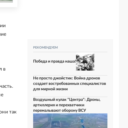
нии
ние
РЕКОМЕНДУЕМ
Победа и правда наша!
л в
Не просто джойстик: Война дронов
создает востребованных специалистов
часть.
для мирной жизни
ме
Воздушный кулак "Центра": Дроны,
артиллерия и перехватчики
перемалывают оборону ВСУ
они так