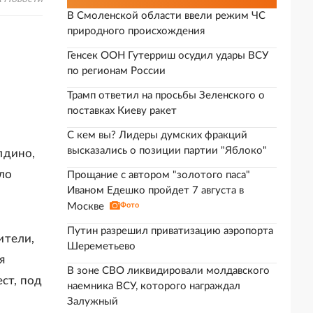
В Смоленской области ввели режим ЧС
природного происхождения
Генсек ООН Гутерриш осудил удары ВСУ
по регионам России
Трамп ответил на просьбы Зеленского о
поставках Киеву ракет
С кем вы? Лидеры думских фракций
высказались о позиции партии "Яблоко"
лдино,
ло
Прощание с автором "золотого паса"
Иваном Едешко пройдет 7 августа в
Москве
Фото
Путин разрешил приватизацию аэропорта
ители,
Шереметьево
я
В зоне СВО ликвидировали молдавского
ст, под
наемника ВСУ, которого награждал
Залужный