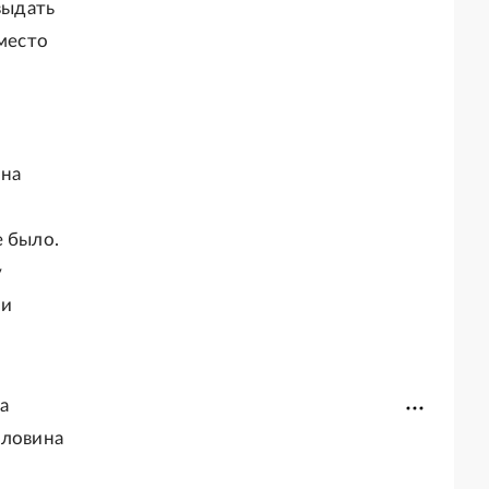
выдать
вместо
 на
м
е было.
у
ли
а
оловина