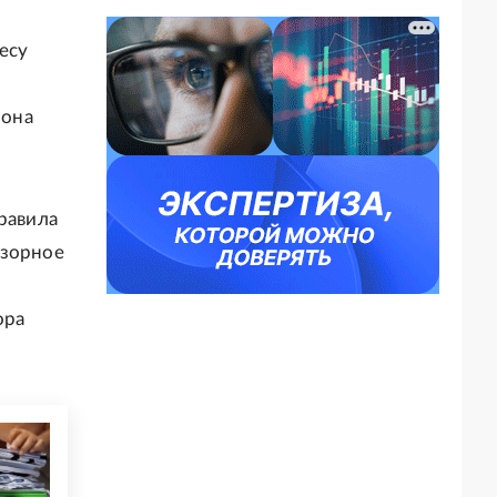
есу
 она
равила
дзорное
ора