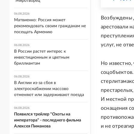
"Миротворец"
06.08.2026
Возбуждены д
Матвиенко: Россия может
рекомендовать своим гражданам не
арестовали н
посещать Армению
преступления
услуг, не от
06.08.2026
В России растет интерес к
инвестиционным и цветным
Но известно,
бриллиантам
соцобъектов.
06.08.2026
стерлитамакск
В Англии из-за сбоя в
электроснабжении массово
престарелых,
отменяют или задерживают поезда
И местной пр
оснащения с
06.08.2026
Появился трейлер "Охоты на
противопожар
императора" - последнего фильма
и не отреаги
Алексея Пиманова