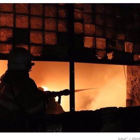
МЧС / РИА