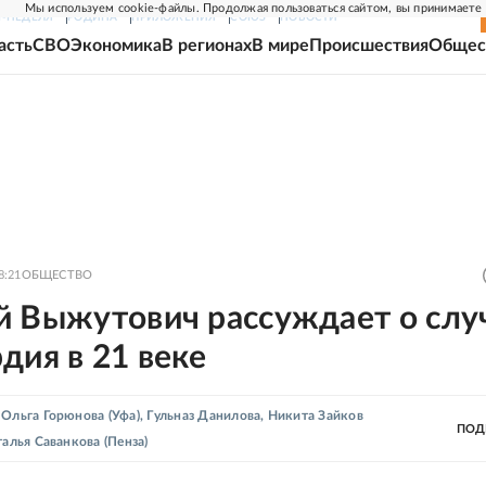
Мы используем cookie-файлы. Продолжая пользоваться сайтом, вы принимаете
Г-НЕДЕЛЯ
РОДИНА
ПРИЛОЖЕНИЯ
СОЮЗ
НОВОСТИ
асть
СВО
Экономика
В регионах
В мире
Происшествия
Общес
8:21
ОБЩЕСТВО
й Выжутович рассуждает о слу
дия в 21 веке
,
Ольга Горюнова
(Уфа)
,
Гульназ Данилова
,
Никита Зайков
ПОД
талья Саванкова
(Пенза)