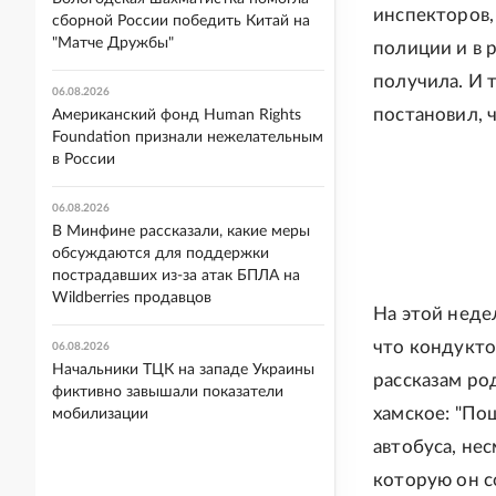
инспекторов,
сборной России победить Китай на
"Матче Дружбы"
полиции и в 
получила. И 
06.08.2026
постановил, 
Американский фонд Human Rights
Foundation признали нежелательным
в России
06.08.2026
В Минфине рассказали, какие меры
обсуждаются для поддержки
пострадавших из-за атак БПЛА на
Wildberries продавцов
На этой неде
что кондукто
06.08.2026
Начальники ТЦК на западе Украины
рассказам ро
фиктивно завышали показатели
хамское: "По
мобилизации
автобуса, нес
которую он с