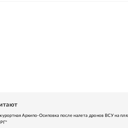
читают
курортная Архипо-Осиповка после налета дронов ВСУ на пля
"РГ"