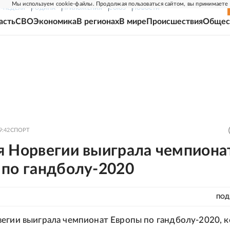
Мы используем cookie-файлы. Продолжая пользоваться сайтом, вы принимаете
Г-НЕДЕЛЯ
РОДИНА
ПРИЛОЖЕНИЯ
СОЮЗ
НОВОСТИ
асть
СВО
Экономика
В регионах
В мире
Происшествия
Общес
9:42
СПОРТ
я Норвегии выиграла чемпиона
 по гандболу-2020
ПОД
егии выиграла чемпионат Европы по гандболу-2020, 