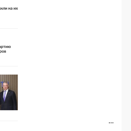
или на их
партию
ров