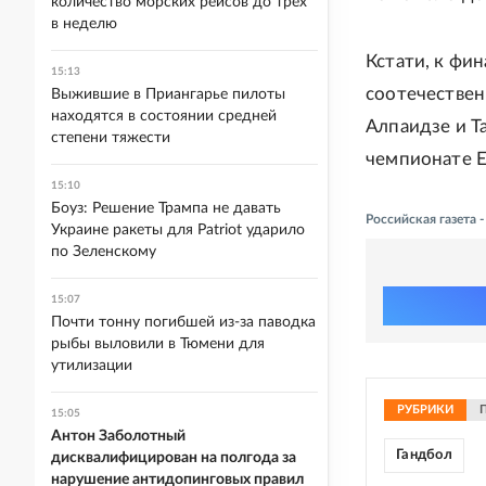
количество морских рейсов до трех
в неделю
Кстати, к фи
15:13
соотечествен
Выжившие в Приангарье пилоты
находятся в состоянии средней
Алпаидзе и Т
степени тяжести
чемпионате Е
15:10
Боуз: Решение Трампа не давать
Российская газета
Украине ракеты для Patriot ударило
по Зеленскому
15:07
Почти тонну погибшей из-за паводка
рыбы выловили в Тюмени для
утилизации
РУБРИКИ
15:05
Антон Заболотный
Гандбол
дисквалифицирован на полгода за
нарушение антидопинговых правил