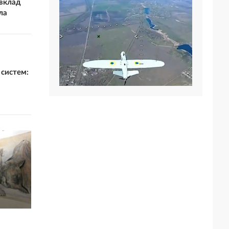
вклад
ла
 систем: