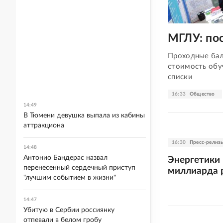
МГЛУ: пос
Проходные бал
стоимость обу
списки
16:33
Общество
14:49
В Тюмени девушка выпала из кабины
аттракциона
16:30
Пресс-релиз
14:48
Антонио Бандерас назвал
Энергетики 
перенесенный сердечный приступ
миллиарда 
"лучшим событием в жизни"
14:47
Убитую в Сербии россиянку
отпевали в белом гробу