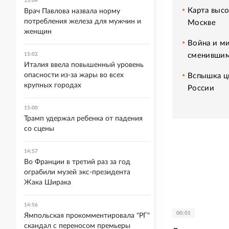
15:04
Карта высо
Врач Павлова назвала норму
потребления железа для мужчин и
Москве
женщин
Война и ми
сменившим
15:02
Италия ввела повышенный уровень
опасности из-за жары во всех
Вспышка ци
крупных городах
России
15:00
Трамп удержал ребенка от падения
со сцены
14:57
Во Франции в третий раз за год
ограбили музей экс-президента
Жака Ширака
14:56
00:01
Ямпольская прокомментировала "РГ"
скандал с переносом премьеры