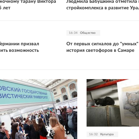
ночному тарану Виктора
Людмила Бабушкина отметила 
5 лет
стройкомплекса в развитие Ура
16:34
Общество
Германии призвал
От первых сигналов до "умных"
чить возможность
история светофоров в Самаре
16:32
Культура