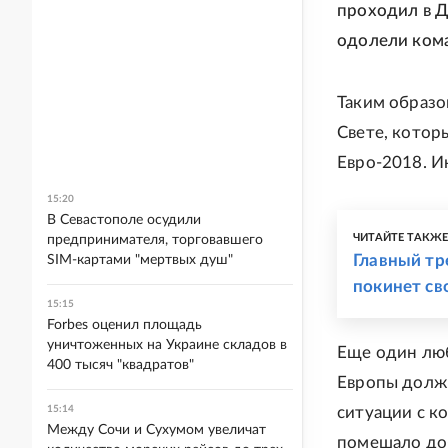
проходил в Д
одолели кома
Таким образо
Свете, котор
Евро-2018. И
15:20
В Севастополе осудили
ЧИТАЙТЕ ТАКЖ
предпринимателя, торговавшего
Главный тр
SIM-картами "мертвых душ"
покинет св
15:15
Forbes оценил площадь
уничтоженных на Украине складов в
Еще один лю
400 тысяч "квадратов"
Европы должн
15:14
ситуации с к
Между Сочи и Сухумом увеличат
помешало доб