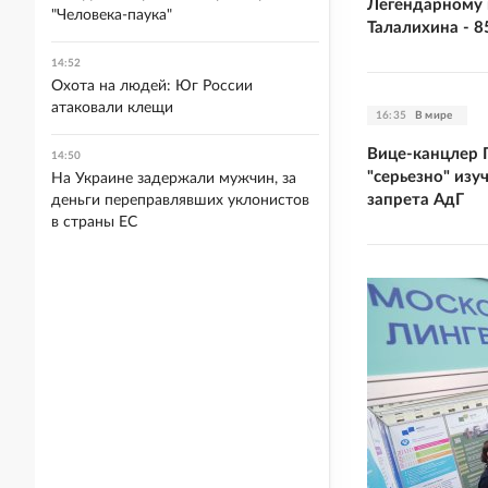
Легендарному 
"Человека-паука"
Талалихина - 8
14:52
Охота на людей: Юг России
атаковали клещи
16:35
В мире
Вице-канцлер 
14:50
"серьезно" изу
На Украине задержали мужчин, за
запрета АдГ
деньги переправлявших уклонистов
в страны ЕС