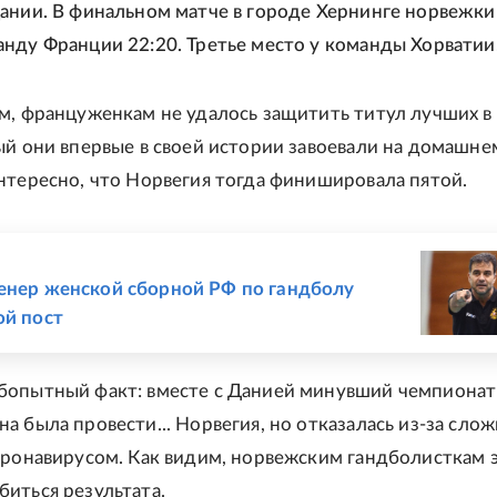
ании. В финальном матче в городе Хернинге норвежки
нду Франции 22:20. Третье место у команды Хорватии
м, француженкам не удалось защитить титул лучших в
ый они впервые в своей истории завоевали на домашне
нтересно, что Норвегия тогда финишировала пятой.
Е
енер женской сборной РФ по гандболу
ой пост
бопытный факт: вместе с Данией минувший чемпионат
а была провести... Норвегия, но отказалась из-за сло
оронавирусом. Как видим, норвежским гандболисткам 
иться результата.