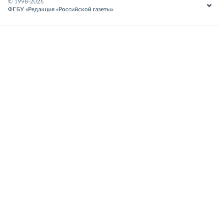
© 1998-
2026
ФГБУ «Редакция «Российской газеты»
18+
Место встречи креативных
индустрий и интеллектуальной
собственности
Реклама. https://ipquorum.ru