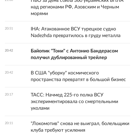
ПВО за день сбила 360 украинских БПЛА
над регионами РФ, Азовским и Черным
морями
IHA: Атакованное ВСУ турецкое судно
20:51
Nadezhda превратилось в груду металла
Байопик "Тони" с Антонио Бандерасом
20:42
получил дублированный трейлер
В США "уборку" космического
20:42
пространства превратят в большой бизнес
ТАСС: Начмед 225-го полка ВСУ
20:17
экспериментировала со смертельными
уколами
"Локомотив" снова не выиграл, болельщики
20:11
клуба требуют усиления