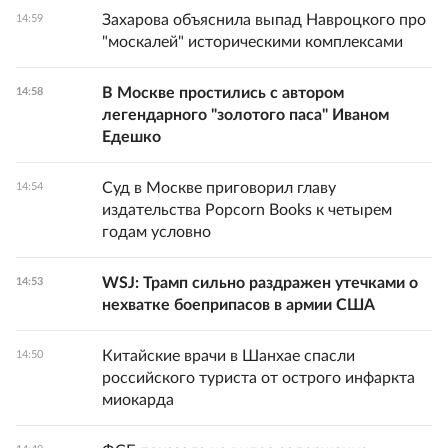
Захарова объяснила выпад Навроцкого про
14:59
"москалей" историческими комплексами
В Москве простились с автором
14:58
легендарного "золотого паса" Иваном
Едешко
Суд в Москве приговорил главу
14:54
издательства Popcorn Books к четырем
годам условно
WSJ: Трамп сильно раздражен утечками о
14:53
нехватке боеприпасов в армии США
Китайские врачи в Шанхае спасли
14:50
российского туриста от острого инфаркта
миокарда