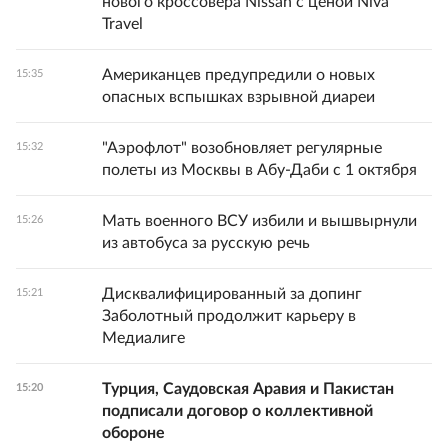
нового кроссовера Nissan с ценой Niva
Travel
Американцев предупредили о новых
15:35
опасных вспышках взрывной диареи
"Аэрофлот" возобновляет регулярные
15:32
полеты из Москвы в Абу-Даби с 1 октября
Мать военного ВСУ избили и вышвырнули
15:26
из автобуса за русскую речь
Дисквалифицированный за допинг
15:21
Заболотный продолжит карьеру в
Медиалиге
Турция, Саудовская Аравия и Пакистан
15:20
подписали договор о коллективной
обороне