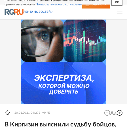
OK
принимаете условия
Пользовательского соглашения
СВЕЖИЙ НОМЕР
ПОДПИСКА
ЛЕНТА НОВОСТЕЙ
20.01.2021 04:27
В МИРЕ
В Киргизии выяснили судьбу бойцов,