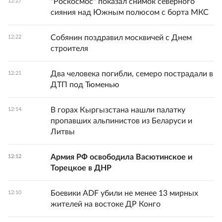
"Роскосмос" показал снимок северного
12:27
сияния над Южным полюсом с борта МКС
Собянин поздравил москвичей с Днем
12:22
строителя
Два человека погибли, семеро пострадали в
12:21
ДТП под Тюменью
В горах Кыргызстана нашли палатку
12:14
пропавших альпинистов из Беларуси и
Литвы
Армия РФ освободила Васютинское и
12:12
Торецкое в ДНР
Боевики ADF убили не менее 13 мирных
12:10
жителей на востоке ДР Конго