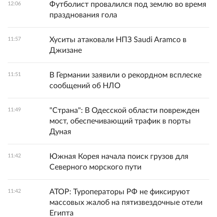
Футболист провалился под землю во время
12:06
празднования гола
Хуситы атаковали НПЗ Saudi Aramco в
11:57
Джизане
В Германии заявили о рекордном всплеске
11:51
сообщений об НЛО
"Страна": В Одесской области поврежден
11:49
мост, обеспечивающий трафик в порты
Дуная
Южная Корея начала поиск грузов для
11:42
Северного морского пути
АТОР: Туроператоры РФ не фиксируют
11:42
массовых жалоб на пятизвездочные отели
Египта