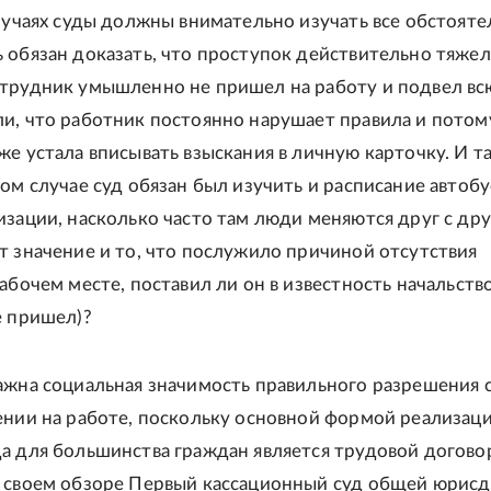
случаях суды должны внимательно изучать все обстояте
 обязан доказать, что проступок действительно тяжел
трудник умышленно не пришел на работу и подвел вс
и, что работник постоянно нарушает правила и потом
же устала вписывать взыскания в личную карточку. И т
ом случае суд обязан был изучить и расписание автобу
изации, насколько часто там люди меняются друг с дру
т значение и то, что послужило причиной отсутствия
абочем месте, поставил ли он в известность начальств
е пришел)?
ажна социальная значимость правильного разрешения 
ении на работе, поскольку основной формой реализац
а для большинства граждан является трудовой договор"
 своем обзоре Первый кассационный суд общей юрисд