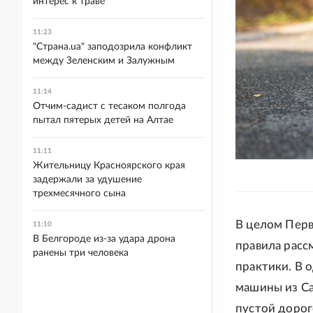
интерес к траве
11:23
"Страна.ua" заподозрила конфликт
между Зеленским и Залужным
11:14
Отчим-садист с тесаком полгода
пытал пятерых детей на Алтае
11:11
Жительницу Красноярского края
задержали за удушение
трехмесячного сына
В целом Перв
11:10
В Белгороде из-за удара дрона
правила расс
ранены три человека
практики. В 
машины из Са
пустой дорог