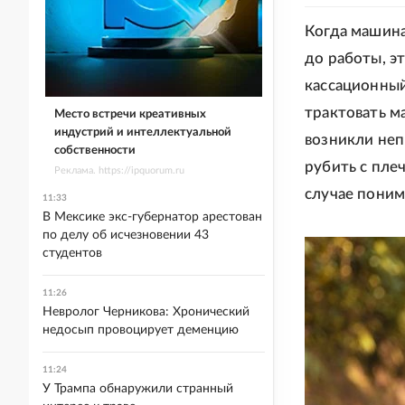
Когда машина
до работы, э
кассационны
трактовать м
Место встречи креативных
индустрий и интеллектуальной
возникли неп
собственности
рубить с плеч
Реклама. https://ipquorum.ru
случае поним
11:33
В Мексике экс-губернатор арестован
по делу об исчезновении 43
студентов
11:26
Невролог Черникова: Хронический
недосып провоцирует деменцию
11:24
У Трампа обнаружили странный