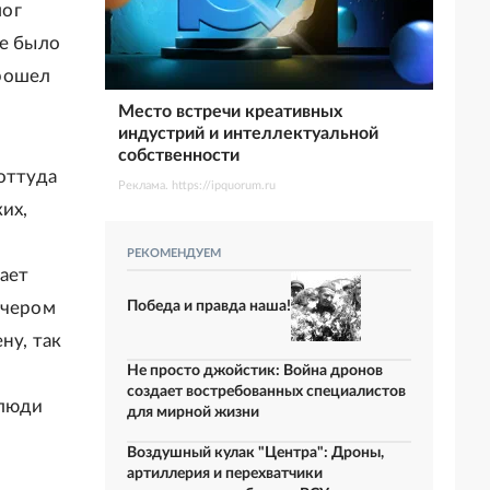
мог
Не было
прошел
Место встречи креативных
индустрий и интеллектуальной
собственности
оттуда
Реклама. https://ipquorum.ru
их,
РЕКОМЕНДУЕМ
ает
Победа и правда наша!
ечером
ну, так
Не просто джойстик: Война дронов
создает востребованных специалистов
 люди
для мирной жизни
Воздушный кулак "Центра": Дроны,
артиллерия и перехватчики