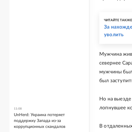
ЧИТАЙТЕ ТАКЖ
За нахожде
уволить
Мужчина живе
севернее Сара
мужчины был 
был заступить
Но на выезде
лопнувшее ко
11:08
UnHerd: Украина потеряет
поддержку Запада из-за
В отдаленных
коррупционных скандалов