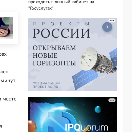
приходить в личный кабинет на
"Госуслугах"
рах
у
лжен
 минут.
м месте
я