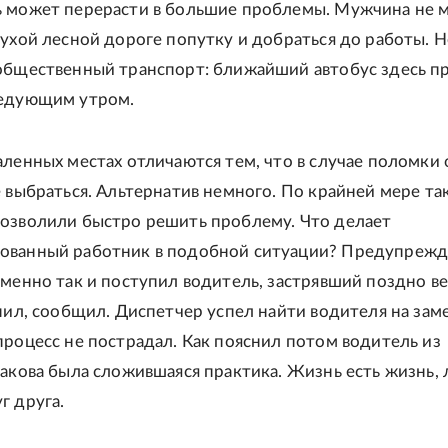
 может перерасти в большие проблемы. Мужчина не 
лухой лесной дороге попутку и добраться до работы. 
общественный транспорт: ближайший автобус здесь 
ледующим утром.
аленных местах отличаются тем, что в случае поломки 
е выбраться. Альтернатив немного. По крайней мере так
озволили быстро решить проблему. Что делает
ованный работник в подобной ситуации? Предупрежд
Именно так и поступил водитель, застрявший поздно в
онил, сообщил. Диспетчер успел найти водителя на заме
процесс не пострадал. Как пояснил потом водитель из
такова была сложившаяся практика. Жизнь есть жизнь,
г друга.