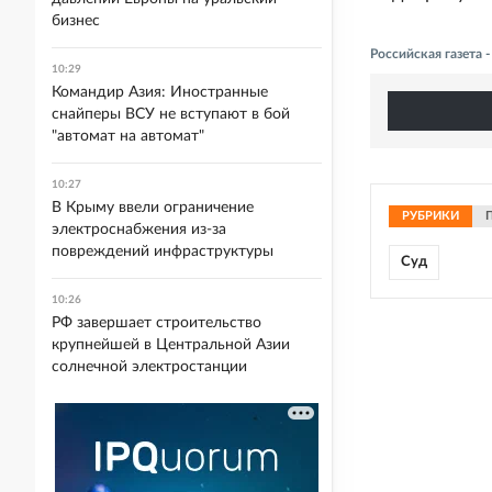
бизнес
Российская газета
10:29
Командир Азия: Иностранные
снайперы ВСУ не вступают в бой
"автомат на автомат"
10:27
В Крыму ввели ограничение
РУБРИКИ
электроснабжения из-за
повреждений инфраструктуры
Суд
10:26
РФ завершает строительство
крупнейшей в Центральной Азии
солнечной электростанции