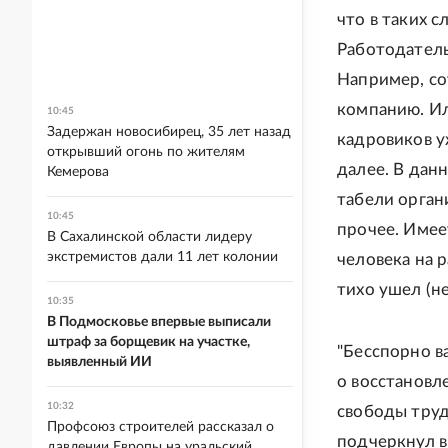
что в таких 
Работодатель
Например, со
компанию. Ил
10:45
Задержан новосибирец, 35 лет назад
кадровиков у
открывший огонь по жителям
далее. В данн
Кемерова
табели орган
10:45
прочее. Имее
В Сахалинской области лидеру
экстремистов дали 11 лет колонии
человека на р
тихо ушел (н
10:35
В Подмосковье впервые выписали
штраф за борщевик на участке,
"Бесспорно в
выявленный ИИ
о восстановл
10:32
свободы труд
Профсоюз строителей рассказал о
подчеркнул в
давлении Европы на уральский