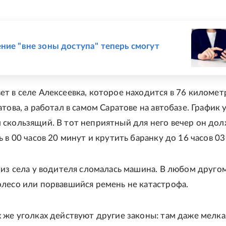
Е
ние "вне зоны доступа" теперь смогут
т в селе Алексеевка, которое находится в 76 километ
това, а работал в самом Саратове на автобазе. График 
скользящий. В тот неприятный для него вечер он до
 в 00 часов 20 минут и крутить баранку до 16 часов 03
 из села у водителя сломалась машина. В любом друго
лесо или порвавшийся ремень не катастрофа.
 же уголках действуют другие законы: там даже мелка