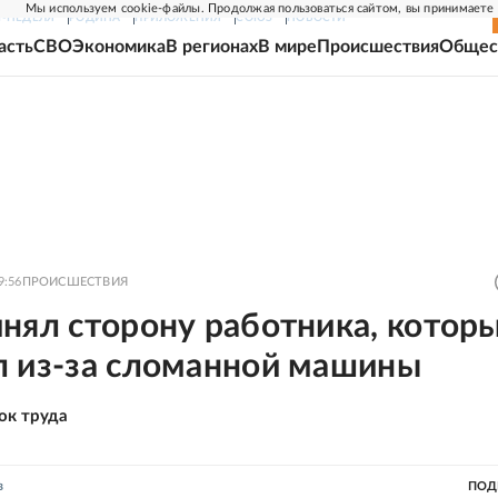
Мы используем cookie-файлы. Продолжая пользоваться сайтом, вы принимаете
Г-НЕДЕЛЯ
РОДИНА
ПРИЛОЖЕНИЯ
СОЮЗ
НОВОСТИ
асть
СВО
Экономика
В регионах
В мире
Происшествия
Общес
9:56
ПРОИСШЕСТВИЯ
нял сторону работника, котор
л из-за сломанной машины
ок труда
в
ПОД