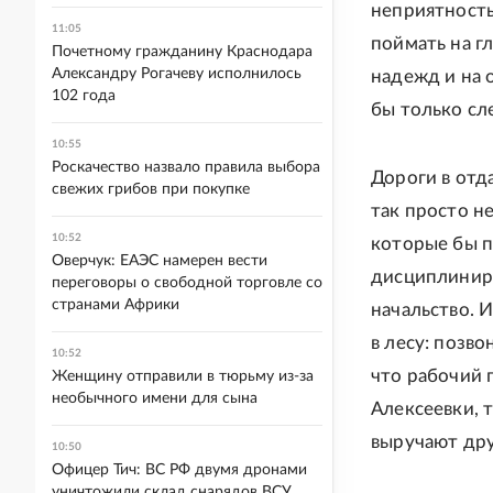
неприятность
11:05
поймать на г
Почетному гражданину Краснодара
Александру Рогачеву исполнилось
надежд и на 
102 года
бы только с
10:55
Роскачество назвало правила выбора
Дороги в отд
свежих грибов при покупке
так просто н
10:52
которые бы п
Оверчук: ЕАЭС намерен вести
дисциплинир
переговоры о свободной торговле со
странами Африки
начальство. 
в лесу: позв
10:52
что рабочий 
Женщину отправили в тюрьму из-за
необычного имени для сына
Алексеевки, 
выручают дру
10:50
Офицер Тич: ВС РФ двумя дронами
уничтожили склад снарядов ВСУ