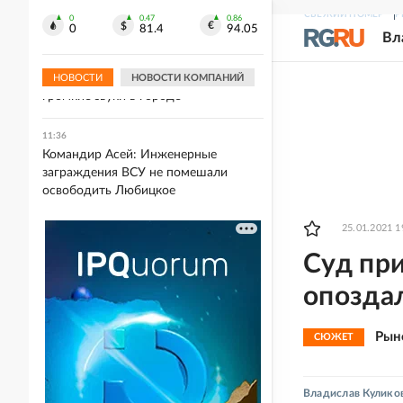
продукты для поддержания работы
СВЕЖИЙ НОМЕР
Р
мозга
0
0.47
0.86
0
81.4
94.05
Вл
11:37
Власти Геленджика объяснили
НОВОСТИ
НОВОСТИ КОМПАНИЙ
громкие звуки в городе
11:36
Командир Асей: Инженерные
заграждения ВСУ не помешали
освободить Любицкое
25.01.2021 1
Суд при
опозда
Рын
СЮЖЕТ
Владислав Кулико