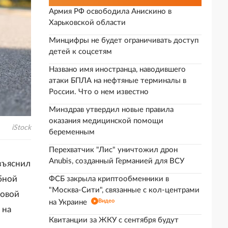
Армия РФ освободила Анискино в
Харьковской области
Минцифры не будет ограничивать доступ
детей к соцсетям
Названо имя иностранца, наводившего
атаки БПЛА на нефтяные терминалы в
России. Что о нем известно
Минздрав утвердил новые правила
оказания медицинской помощи
iStock
беременным
Перехватчик "Лис" уничтожил дрон
Anubis, созданный Германией для ВСУ
зъяснил
бной
ФСБ закрыла криптообменники в
"Москва-Сити", связанные с кол-центрами
товой
Видео
на Украине
 на
Квитанции за ЖКУ с сентября будут