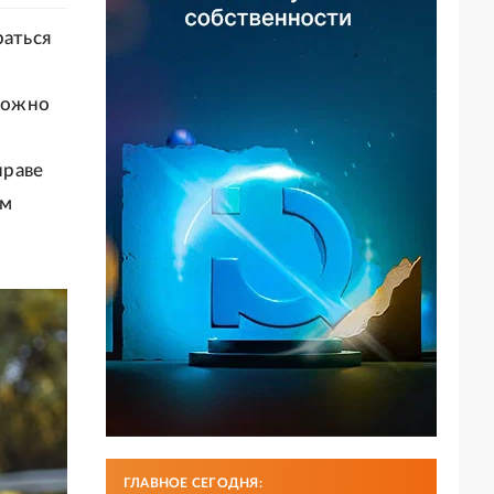
раться
можно
праве
ом
ГЛАВНОЕ СЕГОДНЯ: