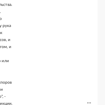
льства.
.
ю
у рука
ак
сов, и
гом, и
о или
споров
ии
, -
икции.