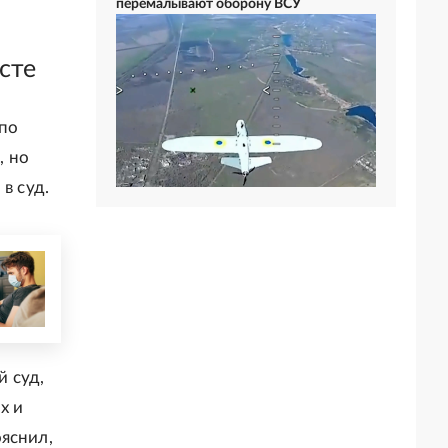
перемалывают оборону ВСУ
сте
 по
, но
в суд.
 суд,
х и
яснил,