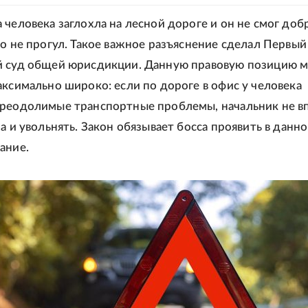
 человека заглохла на лесной дороге и он не смог доб
то не прогул. Такое важное разъяснение сделал Первый
й суд общей юрисдикции. Данную правовую позицию 
аксимально широко: если по дороге в офис у человека
реодолимые транспортные проблемы, начальник не в
а и увольнять. Закон обязывает босса проявить в данн
ание.