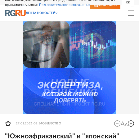
OK
принимаете условия
Пользовательского соглашения
СВЕЖИЙ НОМЕР
ПОДПИСКА
ЛЕНТА НОВОСТЕЙ
27.01.2021 08:34
ОБЩЕСТВО
"Южноафриканский" и "японский"