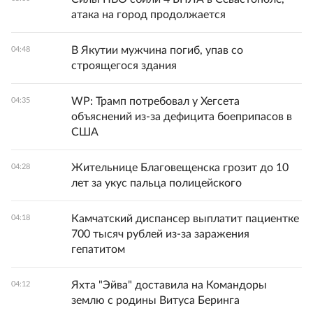
атака на город продолжается
В Якутии мужчина погиб, упав со
04:48
строящегося здания
WP: Трамп потребовал у Хегсета
04:35
объяснений из-за дефицита боеприпасов в
США
Жительнице Благовещенска грозит до 10
04:28
лет за укус пальца полицейского
Камчатский диспансер выплатит пациентке
04:18
700 тысяч рублей из-за заражения
гепатитом
Яхта "Эйва" доставила на Командоры
04:12
землю с родины Витуса Беринга