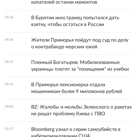
копателей останки мамонтов
В Бурятии иностранец попытался дать
04:38
взятку, чтобы остаться в России
Жители Приморья пойдут под суд по делу
04:36
о контрабанде морских ежей
Пленный Богатырев: Мобилизованные
04:35
украинцы платят за "похищения" из учебки
В Приморье пенсионерка отдала
04:34
мошенникам более 9 миллионов рублей
BZ: Жалобы и мольбы Зеленского о ракетах
04:00
не решат проблему Киева с ПВО
Bloomberg узнал о серии самоубийств в
03:37
киберкомандовании США