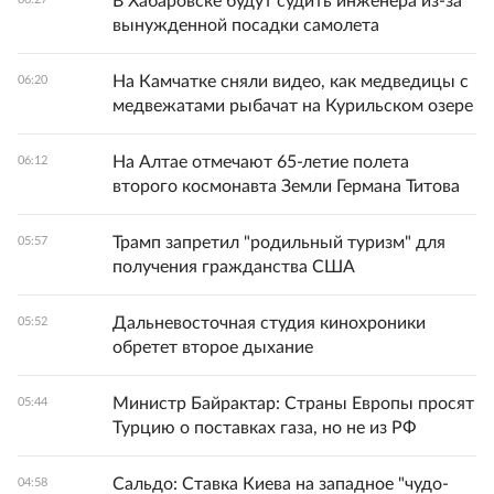
В Хабаровске будут судить инженера из-за
вынужденной посадки самолета
На Камчатке сняли видео, как медведицы с
06:20
медвежатами рыбачат на Курильском озере
На Алтае отмечают 65-летие полета
06:12
второго космонавта Земли Германа Титова
Трамп запретил "родильный туризм" для
05:57
получения гражданства США
Дальневосточная студия кинохроники
05:52
обретет второе дыхание
Министр Байрактар: Страны Европы просят
05:44
Турцию о поставках газа, но не из РФ
Сальдо: Ставка Киева на западное "чудо-
04:58