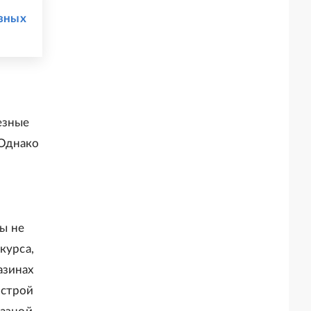
азных
езные
 Однако
ы не
курса,
азинах
острой