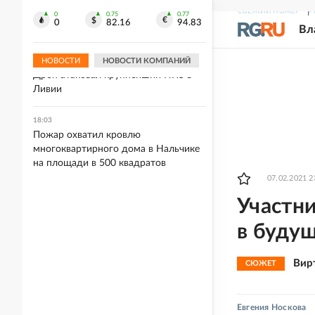
18:11
СВЕЖИЙ НОМЕР
Р
Сэм Нилл появится в фильме
0
0.75
0.77
0
82.16
94.83
Вл
"Легенда о Зельде" по культовой игре
НОВОСТИ
НОВОСТИ КОМПАНИЙ
18:10
Дрон атаковал крупнейший НПЗ в
Ливии
18:03
Пожар охватил кровлю
многоквартирного дома в Нальчике
на площади в 500 квадратов
07.02.2021 2
Участн
в буду
Вир
СЮЖЕТ
Евгения Носкова