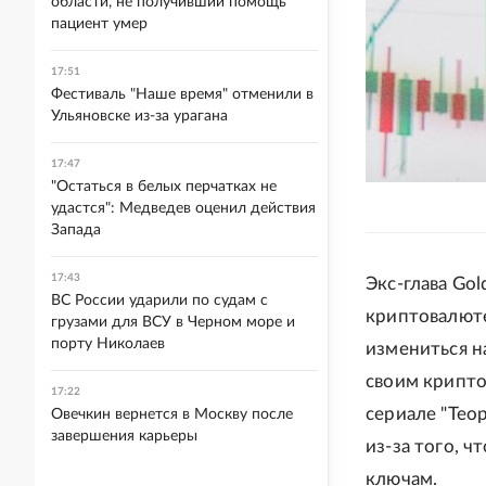
области, не получивший помощь
пациент умер
17:51
Фестиваль "Наше время" отменили в
Ульяновске из-за урагана
17:47
"Остаться в белых перчатках не
удастся": Медведев оценил действия
Запада
17:43
Экс-глава Go
ВС России ударили по судам с
криптовалюте
грузами для ВСУ в Черном море и
порту Николаев
измениться н
своим крипто
17:22
сериале "Тео
Овечкин вернется в Москву после
завершения карьеры
из-за того, 
ключам.