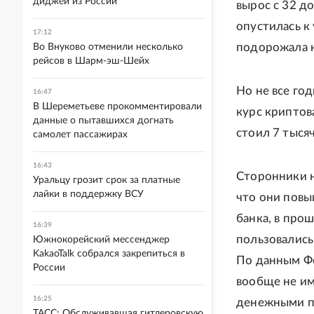
диджей из России
вырос с 32 до
опустилась к
17:12
подорожала 
Во Внуково отменили несколько
рейсов в Шарм-эш-Шейх
Но не все го
16:47
В Шереметьеве прокомментировали
курс криптов
данные о пытавшихся догнать
стоил 7 тысяч
самолет пассажирах
16:43
Сторонники н
Уральцу грозит срок за платные
лайки в поддержку ВСУ
что они пов
банка, в про
16:39
пользовались
Южнокорейский мессенджер
KakaoTalk собрался закрепиться в
По данным Ф
России
вообще не им
16:25
денежными пе
ТАСС: Обслуживавшая гитлеровскую