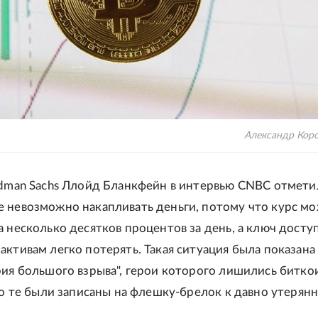
Александр Кор
ldman Sachs Ллойд Бланкфейн в интервью CNBC отметил
 невозможно накапливать деньги, потому что курс м
а несколько десятков процентов за день, а ключ доступ
активам легко потерять. Такая ситуация была показана 
рия большого взрыва", герои которого лишились битко
что те были записаны на флешку-брелок к давно утерян