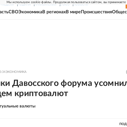
Мы используем cookie-файлы. Продолжая пользоваться сайтом, вы принимаете
Г-НЕДЕЛЯ
РОДИНА
ПРИЛОЖЕНИЯ
СОЮЗ
НОВОСТИ
асть
СВО
Экономика
В регионах
В мире
Происшествия
Общес
3:34
ЭКОНОМИКА
ики Давосского форума усомни
щем криптовалют
туальные валюты
ПОД