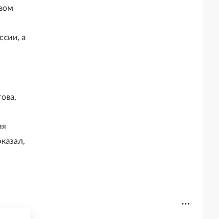
овом
сии, а
ова,
ия
казал,