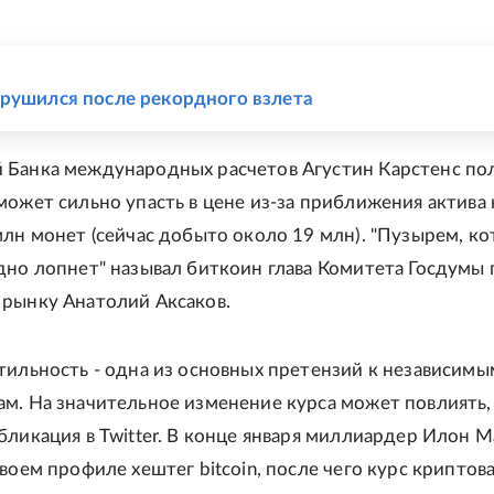
Е
рушился после рекордного взлета
Банка международных расчетов Агустин Карстенс пол
может сильно упасть в цене из-за приближения актива 
млн монет (сейчас добыто около 19 млн). "Пузырем, к
дно лопнет" называл биткоин глава Комитета Госдумы 
рынку Анатолий Аксаков.
тильность - одна из основных претензий к независимы
м. На значительное изменение курса может повлиять,
бликация в Twitter. В конце января миллиардер Илон М
своем профиле хештег bitcoin, после чего курс крипто