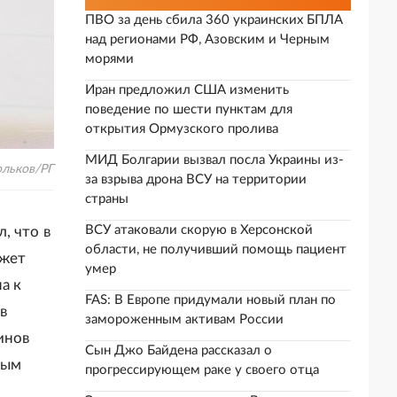
ПВО за день сбила 360 украинских БПЛА
над регионами РФ, Азовским и Черным
морями
Иран предложил США изменить
поведение по шести пунктам для
открытия Ормузского пролива
МИД Болгарии вызвал посла Украины из-
ольков/РГ
за взрыва дрона ВСУ на территории
страны
ВСУ атаковали скорую в Херсонской
, что в
области, не получивший помощь пациент
ожет
умер
а к
FAS: В Европе придумали новый план по
в
замороженным активам России
инов
Сын Джо Байдена рассказал о
ным
прогрессирующем раке у своего отца