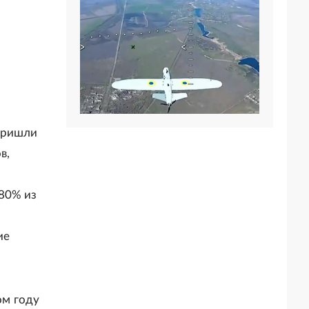
пришли
в,
80% из
ие
ом году