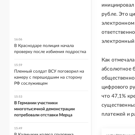
инициировал 
рубле. Это ц
электронном 
ответственно
16:06
электронный
В Краснодаре полиция начала
проверку после избиения подростка
Как отмечала
15:59
абсолютное б
Пленный солдат ВСУ поговорил на
камеру с перешедшим на сторону
общественно
РФ сослуживцем
цифрового ру
что 47,1% кр
15:53
В Германии участники
существенны
многотысячной демонстрации
платежей и р
потребовали отставки Мерца
15:49
В Калмыкии колесо грузовика