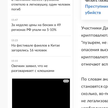
ЧИТАЙТЕ ТАКЖ
отлетело в легковушку, один человек
Преступник
погиб
убийств
15:47
За неделю цены на бензин в 49
Участники Да
регионах РФ упали на 5-10%
криптовалюта
15:23
"пузырем, не
На фестивале факелов в Китае
опасения выс
загорелись 16 человек
криптовалюты
15:15
отмечают всп
Овечкин заявил, что не
разговаривает с клюшками
По словам а
становятся с
сколько, во-п
не легализова