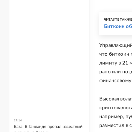
ЧИТАЙТЕ ТАКЖ
Биткоин об
Управляющий 
что биткоин 
лимиту в 21 
рано или поз
финансовому 
Высокая вола
криптовалюта
например, пу
17:14
разместил в 
Baza: В Таиланде пропал известный