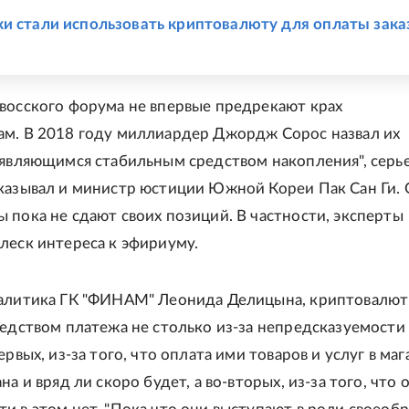
Е
и стали использовать криптовалюту для оплаты зак
восского форума не впервые предрекают крах
м. В 2018 году миллиардер Джордж Сорос назвал их
 являющимся стабильным средством накопления", серь
казывал и министр юстиции Южной Кореи Пак Сан Ги.
 пока не сдают своих позиций. В частности, эксперты
леск интереса к эфириуму.
налитика ГК "ФИНАМ" Леонида Делицына, криптовалют
редством платежа не столько из-за непредсказуемости 
ервых, из-за того, что оплата ими товаров и услуг в маг
на и вряд ли скоро будет, а во-вторых, из-за того, что 