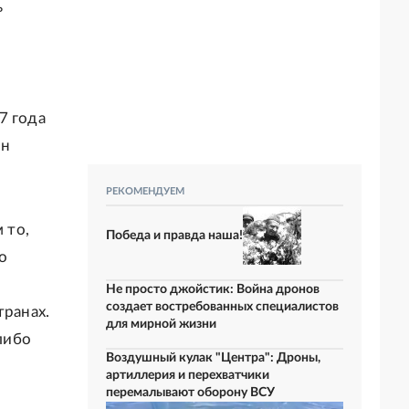
ь
7 года
ин
РЕКОМЕНДУЕМ
 то,
Победа и правда наша!
о
Не просто джойстик: Война дронов
создает востребованных специалистов
транах.
для мирной жизни
либо
Воздушный кулак "Центра": Дроны,
артиллерия и перехватчики
перемалывают оборону ВСУ