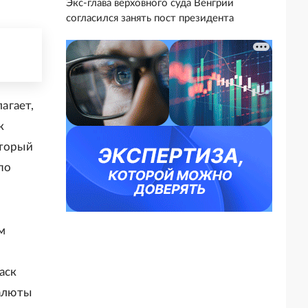
Экс-глава верховного суда Венгрии
согласился занять пост президента
агает,
к
оторый
по
м
аск
валюты