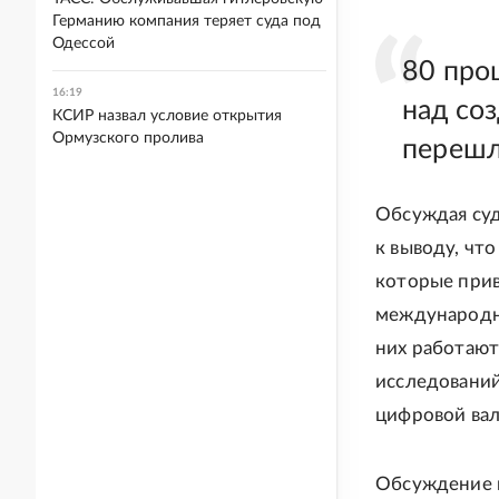
Германию компания теряет суда под
Одессой
80 про
16:19
над со
КСИР назвал условие открытия
Ормузского пролива
перешл
Обсуждая суд
к выводу, чт
которые прив
международны
них работают
исследований
цифровой вал
Обсуждение 