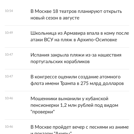
В Москве 18 театров планируют открыть
10:54
новый сезон в августе
Школьница из Армавира впала в кому после
10:49
атаки ВСУ на пляж в Архипо-Осиповке
Испания закрыла пляжи из-за нашествия
10:47
португальских корабликов
В конгрессе оценили создание атомного
10:47
флота имени Трампа в 275 млрд долларов
Мошенники выманили у кубанской
10:46
пенсионерки 1,2 млн рублей под видом
"проверки"
В Москве пройдет вечер с песнями из аниме
10:46
и показом "Акиры"