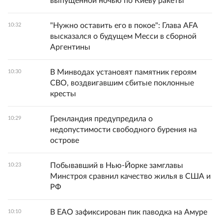
выпущенной ночью по Киеву ракеты
"Нужно оставить его в покое": Глава AFA
10:32
высказался о будущем Месси в сборной
Аргентины
В Минводах установят памятник героям
10:30
СВО, воздвигавшим сбитые поклонные
кресты
Гренландия предупредила о
10:29
недопустимости свободного бурения на
острове
Побывавший в Нью-Йорке замглавы
10:23
Минстроя сравнил качество жилья в США и
РФ
В ЕАО зафиксирован пик паводка на Амуре
10:10