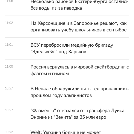
Несколько районов Екатеринбурга остались
11:08
без воды из-за паводка
На Херсонщине и в Запорожье решают, как
11:02
организовать учебу школьников в сентябре
ВСУ перебросили медийную бригаду
11:01
"Эдельвейс" под Харьков
Россия вернулась в мировой скейтбординг с
11:00
флагом и гимном
В Непале обнаружили пять тел пропавших в
10:57
прошлом году альпинистов
"Фламенго" отказался от трансфера Луиса
10:57
Энрике из "Зенита" за 35 млн евро
Welt: Украина больше не может
10:52