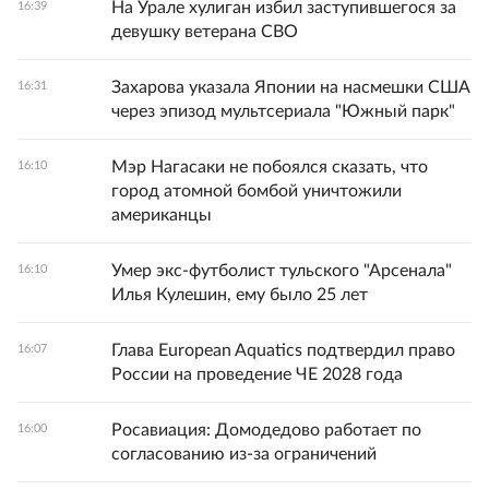
На Урале хулиган избил заступившегося за
16:39
девушку ветерана СВО
Захарова указала Японии на насмешки США
16:31
через эпизод мультсериала "Южный парк"
Мэр Нагасаки не побоялся сказать, что
16:10
город атомной бомбой уничтожили
американцы
Умер экс-футболист тульского "Арсенала"
16:10
Илья Кулешин, ему было 25 лет
Глава European Aquatics подтвердил право
16:07
России на проведение ЧЕ 2028 года
Росавиация: Домодедово работает по
16:00
согласованию из-за ограничений