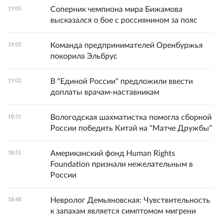
Соперник чемпиона мира Бижамова
19:05
высказался о бое с россиянином за пояс
Команда предпринимателей Оренбуржья
19:05
покорила Эльбрус
В "Единой России" предложили ввести
19:02
доплаты врачам-наставникам
Вологодская шахматистка помогла сборной
18:51
России победить Китай на "Матче Дружбы"
Американский фонд Human Rights
18:51
Foundation признали нежелательным в
России
Невролог Демьяновская: Чувствительность
18:48
к запахам является симптомом мигрени