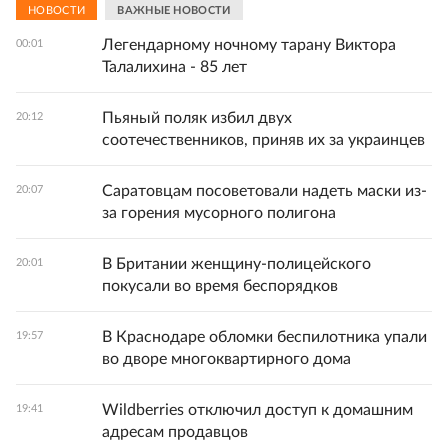
НОВОСТИ
ВАЖНЫЕ НОВОСТИ
Легендарному ночному тарану Виктора
00:01
Талалихина - 85 лет
Пьяный поляк избил двух
20:12
соотечественников, приняв их за украинцев
Саратовцам посоветовали надеть маски из-
20:07
за горения мусорного полигона
В Британии женщину-полицейского
20:01
покусали во время беспорядков
В Краснодаре обломки беспилотника упали
19:57
во дворе многоквартирного дома
Wildberries отключил доступ к домашним
19:41
адресам продавцов