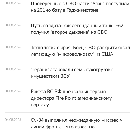
Проверенные в СВО багги "Улан" поступили
04.08.2026
на 201-ю базу в Таджикистане
Путь солдата: как легендарный танк Т-62
04.08.2026
получил "второе дыхание" на СВО
Технология сырая: Боец СВО раскритиковал
04.08.2026
летающую "микроволновку" из США
"Герани" атаковали семь сухогрузов с
04.08.2026
имуществом ВСУ
Ракета ВС РФ прервала интервью
04.08.2026
директора Fire Point американскому
порталу
Су-34 выполнил неожиданную миссию у
04.08.2026
линии фронта - что известно