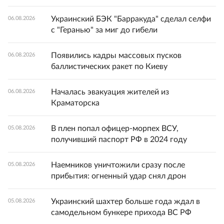
Украинский БЭК "Барракуда" сделал селфи
06.08.2026
с "Геранью" за миг до гибели
Появились кадры массовых пусков
06.08.2026
баллистических ракет по Киеву
Началась эвакуация жителей из
06.08.2026
Краматорска
В плен попал офицер-морпех ВСУ,
05.08.2026
получивший паспорт РФ в 2024 году
Наемников уничтожили сразу после
05.08.2026
прибытия: огненный удар снял дрон
Украинский шахтер больше года ждал в
05.08.2026
самодельном бункере прихода ВС РФ