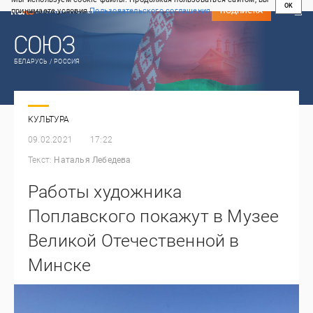
OK
принимаете условия
Пользовательского соглашения
СВЕЖИЙ НОМЕР
ПОДПИСКА
БЕЛАРУСЬ / РОССИЯ
КУЛЬТУРА
09.02.2021
17:22
Текст:
Наталья Лебедева
Работы художника
Поплавского покажут в Музее
Великой Отечественной в
Минске