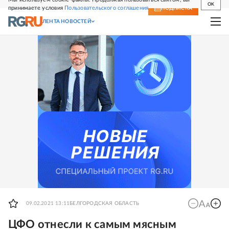
OK
принимаете условия
Пользовательского соглашения
СВЕЖИЙ НОМЕР
ПОДПИСКА
ЛЕНТА НОВОСТЕЙ
09.02.2021 13:11
БЕЛГОРОДСКАЯ ОБЛАСТЬ
ЦФО отнесли к самым мясным