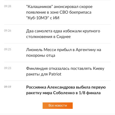
"Калашников" анонсировал скорое
09:28
появление в зоне СВО боеприпаса
"Куб-10МЭ" с ИИ
Два самолета едва избежали крупного
09:26
столкновения в Сиднее
Лионель Месси прибыл в Аргентину на
09:25
похороны отца
Финляндия отказалась поставлять Киеву
09:23
ракеты для Patriot
Россиянка Александрова выбила первую
09:19
ракетку мира Соболенко в 1/8 финала
Все новости