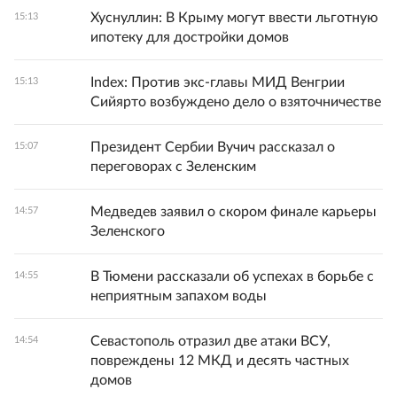
Хуснуллин: В Крыму могут ввести льготную
15:13
ипотеку для достройки домов
Index: Против экс-главы МИД Венгрии
15:13
Сийярто возбуждено дело о взяточничестве
Президент Сербии Вучич рассказал о
15:07
переговорах с Зеленским
Медведев заявил о скором финале карьеры
14:57
Зеленского
В Тюмени рассказали об успехах в борьбе с
14:55
неприятным запахом воды
Севастополь отразил две атаки ВСУ,
14:54
повреждены 12 МКД и десять частных
домов