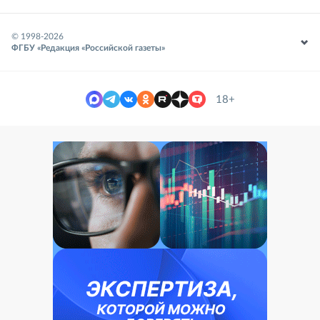
© 1998-
2026
ФГБУ «Редакция «Российской газеты»
18+