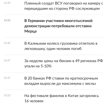
Пленный солдат ВСУ поговорил на камеру с
15:59
перешедшим на сторону РФ сослуживцем
В Германии участники многотысячной
15:53
демонстрации потребовали отставки
Мерца
В Калмыкии колесо грузовика отлетело в
15:49
легковушку, один человек погиб
За неделю цены на бензин в 49 регионах РФ
15:47
упали на 5-10%
В 20 банках РФ ставки по краткосрочным
15:37
вкладам выросли до максимума с весны
На фестивале факелов в Китае загорелись
15:23
16 человек