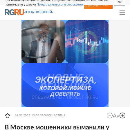
OK
принимаете условия
Пользовательского соглашения
СВЕЖИЙ НОМЕР
ПОДПИСКА
ЛЕНТА НОВОСТЕЙ
09.02.2021 13:01
ПРОИСШЕСТВИЯ
В Москве мошенники выманили у