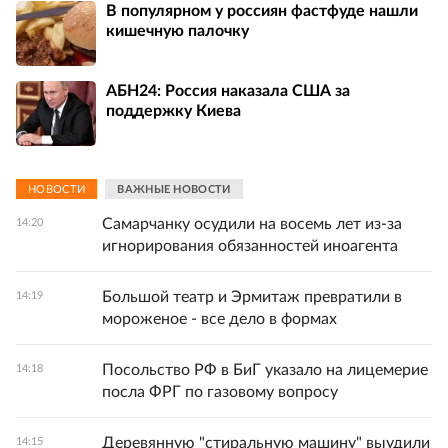
В популярном у россиян фастфуде нашли
кишечную палочку
АБН24: Россия наказала США за
поддержку Киева
НОВОСТИ
ВАЖНЫЕ НОВОСТИ
Самарчанку осудили на восемь лет из-за
14:20
игнорирования обязанностей иноагента
Большой театр и Эрмитаж превратили в
14:19
мороженое - все дело в формах
Посольство РФ в БиГ указало на лицемерие
14:18
посла ФРГ по газовому вопросу
Деревянную "стиральную машину" выудили
14:15