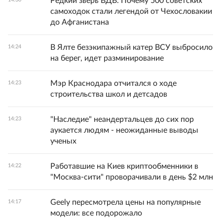
Редкий зверь ВДВ. Почему 500 советских
самоходок стали легендой от Чехословакии
до Афганистана
В Ялте безэкипажный катер ВСУ выбросило
14:24
на берег, идет разминирование
Мэр Краснодара отчитался о ходе
14:23
строительства школ и детсадов
"Наследие" неандертальцев до сих пор
14:23
аукается людям - неожиданные выводы
ученых
Работавшие на Киев криптообменники в
14:22
"Москва-сити" проворачивали в день $2 млн
Geely пересмотрела цены на популярные
14:17
модели: все подорожало