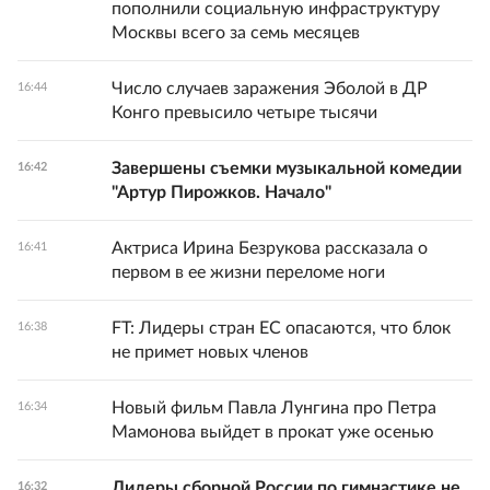
пополнили социальную инфраструктуру
Москвы всего за семь месяцев
Число случаев заражения Эболой в ДР
16:44
Конго превысило четыре тысячи
Завершены съемки музыкальной комедии
16:42
"Артур Пирожков. Начало"
Актриса Ирина Безрукова рассказала о
16:41
первом в ее жизни переломе ноги
FT: Лидеры стран ЕС опасаются, что блок
16:38
не примет новых членов
Новый фильм Павла Лунгина про Петра
16:34
Мамонова выйдет в прокат уже осенью
Лидеры сборной России по гимнастике не
16:32