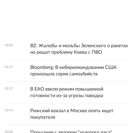
BZ: Жалобы и мольбы Зеленского о ракетах
04:00
не решат проблему Киева с ПВО
Bloomberg: В киберкомандовании США
03:37
произошла серия самоубийств
В ЕАО ввели режим повышенной
03:37
готовности из-за угрозы паводка
Рижский вокзал в Москве опять ищет
03:14
покупателя
Прощание с автором "золотого паса"
03:00