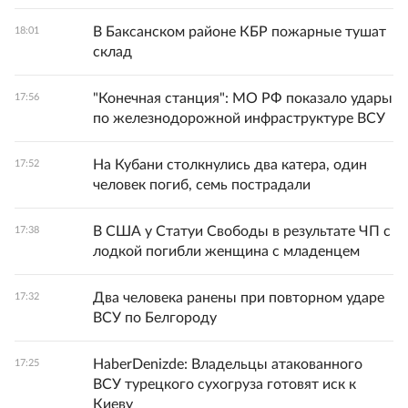
В Баксанском районе КБР пожарные тушат
18:01
склад
"Конечная станция": МО РФ показало удары
17:56
по железнодорожной инфраструктуре ВСУ
На Кубани столкнулись два катера, один
17:52
человек погиб, семь пострадали
В США у Статуи Свободы в результате ЧП с
17:38
лодкой погибли женщина с младенцем
Два человека ранены при повторном ударе
17:32
ВСУ по Белгороду
HaberDenizde: Владельцы атакованного
17:25
ВСУ турецкого сухогруза готовят иск к
Киеву