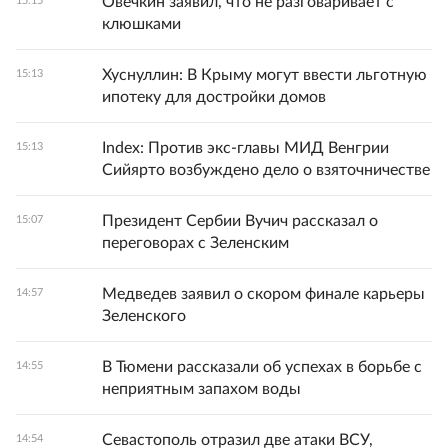
Овечкин заявил, что не разговаривает с
15:15
клюшками
Хуснуллин: В Крыму могут ввести льготную
15:13
ипотеку для достройки домов
Index: Против экс-главы МИД Венгрии
15:13
Сийярто возбуждено дело о взяточничестве
Президент Сербии Вучич рассказал о
15:07
переговорах с Зеленским
Медведев заявил о скором финале карьеры
14:57
Зеленского
В Тюмени рассказали об успехах в борьбе с
14:55
неприятным запахом воды
Севастополь отразил две атаки ВСУ,
14:54