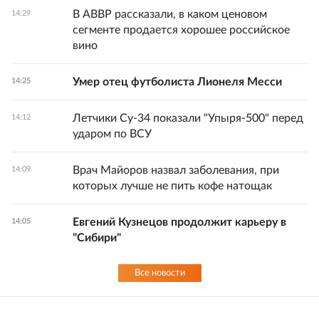
В АВВР рассказали, в каком ценовом
14:29
сегменте продается хорошее российское
вино
Умер отец футболиста Лионеля Месси
14:25
Летчики Су-34 показали "Упыря-500" перед
14:12
ударом по ВСУ
Врач Майоров назвал заболевания, при
14:09
которых лучше не пить кофе натощак
Евгений Кузнецов продолжит карьеру в
14:05
"Сибири"
Все новости