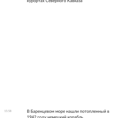
курортах Северного Кавказа
В Баренцевом море нашли потопленный в
15:58
1942 году немецкий корабль