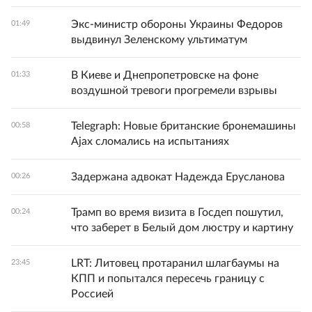
Экс-министр обороны Украины Федоров
01:49
выдвинул Зеленскому ультиматум
В Киеве и Днепропетровске на фоне
01:33
воздушной тревоги прогремели взрывы
Telegraph: Новые британские бронемашины
00:58
Ajax сломались на испытаниях
Задержана адвокат Надежда Ерусланова
00:26
Трамп во время визита в Госдеп пошутил,
00:24
что заберет в Белый дом люстру и картину
LRT: Литовец протаранил шлагбаумы на
23:45
КПП и попытался пересечь границу с
Россией