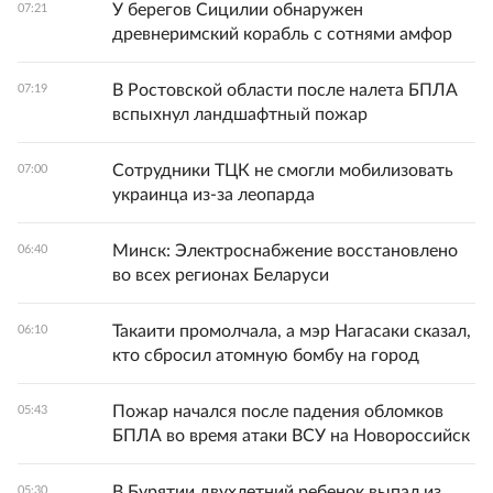
У берегов Сицилии обнаружен
07:21
древнеримский корабль с сотнями амфор
В Ростовской области после налета БПЛА
07:19
вспыхнул ландшафтный пожар
Сотрудники ТЦК не смогли мобилизовать
07:00
украинца из-за леопарда
Минск: Электроснабжение восстановлено
06:40
во всех регионах Беларуси
Такаити промолчала, а мэр Нагасаки сказал,
06:10
кто сбросил атомную бомбу на город
Пожар начался после падения обломков
05:43
БПЛА во время атаки ВСУ на Новороссийск
В Бурятии двухлетний ребенок выпал из
05:30