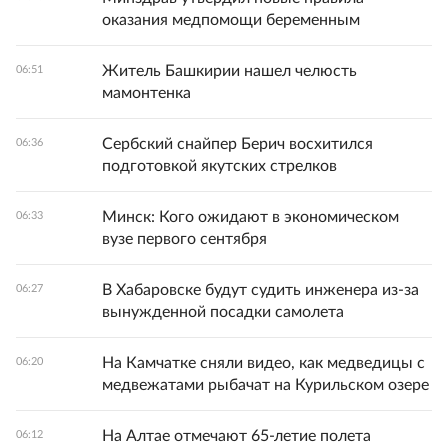
оказания медпомощи беременным
Житель Башкирии нашел челюсть
06:51
мамонтенка
Сербский снайпер Берич восхитился
06:36
подготовкой якутских стрелков
Минск: Кого ожидают в экономическом
06:33
вузе первого сентября
В Хабаровске будут судить инженера из-за
06:27
вынужденной посадки самолета
На Камчатке сняли видео, как медведицы с
06:20
медвежатами рыбачат на Курильском озере
На Алтае отмечают 65-летие полета
06:12